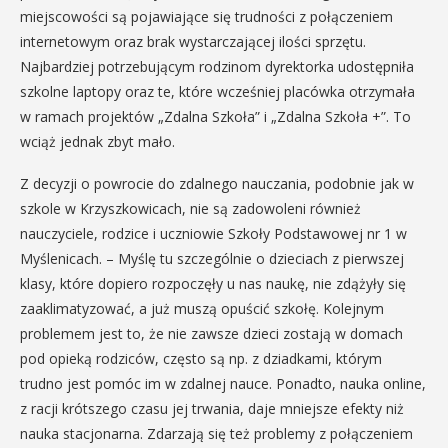
miejscowości są pojawiające się trudności z połączeniem
internetowym oraz brak wystarczającej ilości sprzętu.
Najbardziej potrzebującym rodzinom dyrektorka udostępniła
szkolne laptopy oraz te, które wcześniej placówka otrzymała
w ramach projektów „Zdalna Szkoła” i „Zdalna Szkoła +”. To
wciąż jednak zbyt mało.
Z decyzji o powrocie do zdalnego nauczania, podobnie jak w
szkole w Krzyszkowicach, nie są zadowoleni również
nauczyciele, rodzice i uczniowie Szkoły Podstawowej nr 1 w
Myślenicach. – Myślę tu szczególnie o dzieciach z pierwszej
klasy, które dopiero rozpoczęły u nas naukę, nie zdążyły się
zaaklimatyzować, a już muszą opuścić szkołę. Kolejnym
problemem jest to, że nie zawsze dzieci zostają w domach
pod opieką rodziców, często są np. z dziadkami, którym
trudno jest pomóc im w zdalnej nauce. Ponadto, nauka online,
z racji krótszego czasu jej trwania, daje mniejsze efekty niż
nauka stacjonarna. Zdarzają się też problemy z połączeniem