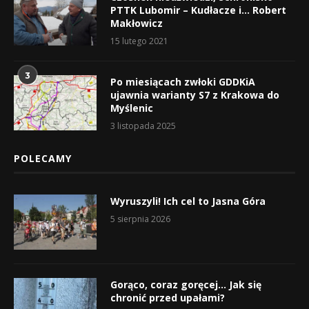
PTTK Lubomir – Kudłacze i… Robert
Makłowicz
15 lutego 2021
3
Po miesiącach zwłoki GDDKiA
ujawnia warianty S7 z Krakowa do
Myślenic
3 listopada 2025
POLECAMY
Wyruszyli! Ich cel to Jasna Góra
5 sierpnia 2026
Gorąco, coraz goręcej… Jak się
chronić przed upałami?