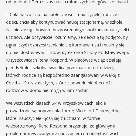
od IV do VIII. Teraz czas na ich młodszych kolegów i koleżanki.
– Cała nasza szkolna społeczność – nauczyciele, rodzice i
dzieci, chciałaby kontynuować naukę stacjonarną, w szkole.
Nic nie zastąpi bowiem bezpośredniego spotkania nauczycieli i
uczniów. Ale oczywiście rozumiemy, że decyzję tę podjęto, by
ograniczyć rozprzestrzenianie się koronawirusa i musimy się
do niej dostosować – mówi dyrektorka Szkoły Podstawowej w
Krzyszkowicach Rena Rospond. W placówce wciąż działają
przedszkole i szkolna świetlica przeznaczona dla dzieci,
których rodzice są bezpośrednio zaangażowani w walkę z
Covid – 19 oraz dla tych, które z powodu nieobecności
rodziców w domu nie mogą w nim zostać.
We wszystkich klasach SP w Krzyszkowicach lekcje
prowadzone są poprzez platformę Microsoft Teams, dzięki
której nauczyciele łączą się z uczniami w formie
wideorozmowy. Rena Rospond przyznaje, że głównymi
problemami związanymi z nauczaniem na odległość w ich