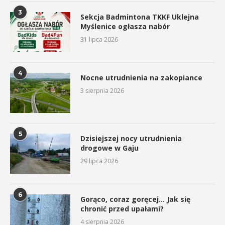
3
Sekcja Badmintona TKKF Uklejna
Myślenice ogłasza nabór
31 lipca 2026
4
Nocne utrudnienia na zakopiance
3 sierpnia 2026
5
Dzisiejszej nocy utrudnienia
drogowe w Gaju
29 lipca 2026
6
Gorąco, coraz goręcej… Jak się
chronić przed upałami?
4 sierpnia 2026