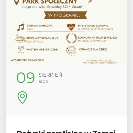
12
SIERPIEŃ
17:00