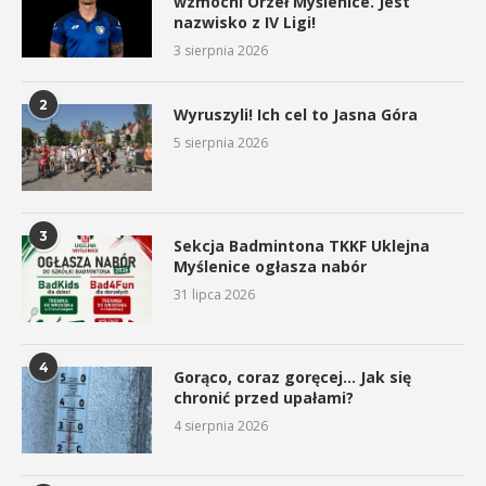
wzmocni Orzeł Myślenice. Jest
nazwisko z IV Ligi!
3 sierpnia 2026
2
Wyruszyli! Ich cel to Jasna Góra
5 sierpnia 2026
3
Sekcja Badmintona TKKF Uklejna
Myślenice ogłasza nabór
31 lipca 2026
4
Gorąco, coraz goręcej… Jak się
chronić przed upałami?
4 sierpnia 2026