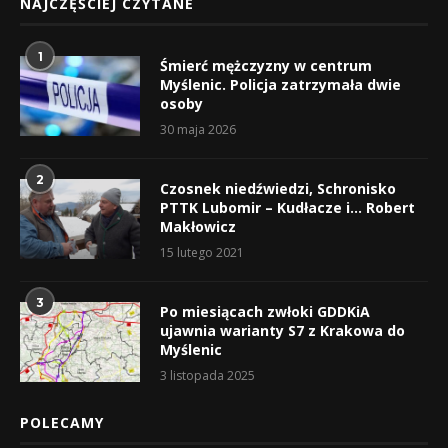
NAJCZĘŚCIEJ CZYTANE
1
Śmierć mężczyzny w centrum
Myślenic. Policja zatrzymała dwie
osoby
30 maja 2026
2
Czosnek niedźwiedzi, Schronisko
PTTK Lubomir – Kudłacze i… Robert
Makłowicz
15 lutego 2021
3
Po miesiącach zwłoki GDDKiA
ujawnia warianty S7 z Krakowa do
Myślenic
3 listopada 2025
POLECAMY