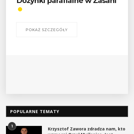
alne w Zasani
Wykład „Jak zdob
odznaki na myślen
szlakach?”
W środę 12 sierpnia o godz. 17 w
Bibliotece Publicznej w Myśleni
wykład Mateusza Murzyna, przew
myślenickiego oddziału PTTK Lubo
POKAŻ SZCZEGÓŁY
POPULARNE TEMATY
1
Krzysztof Zawora zdradza nam, kto