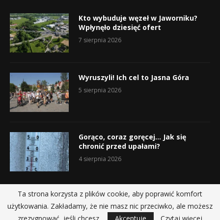
Kto wybuduje węzeł w Jaworniku?
Wpłynęło dziesięć ofert
7 sierpnia 2026
Wyruszyli! Ich cel to Jasna Góra
5 sierpnia 2026
Gorąco, coraz goręcej… Jak się
chronić przed upałami?
4 sierpnia 2026
Ta strona korzysta z plików cookie, aby poprawić komfort
użytkowania. Zakładamy, że nie masz nic przeciwko, ale możesz
@2019 - All Right Reserved.
zrezygnować, jeśli chcesz.
Akceptuje
Czytaj więcej