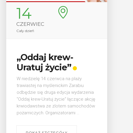
27
CZERWIEC
Cały dzień
Myślenice 3×3
Basket
aży
W sobotę 27 czerwca na myślenickim
abiu
Zarabiu odbędą się koszykarskie
darzenia
zawody 3x3 Basket. Rozgrywany nad
ące akcję
myślenickim jazem turniej ma długą i
mochodów
bogatą historię, która sięga roku ...
.
POKAŻ SZCZEGÓŁY