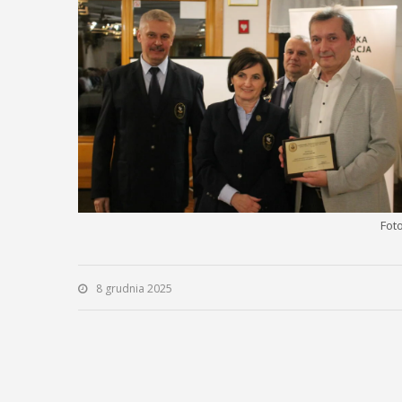
odbędzie się na ...
regionalizmy - 
POKAŻ SZCZEGÓŁY
POKAŻ S
Fot
8 grudnia 2025