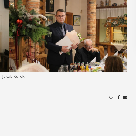
małe ...
ZCZEGÓŁY
o: Jakub Kurek