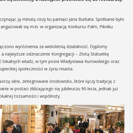
ynając ją minutą ciszy ku pamięci Jana Burkata. Spotkanie było
ngażowali się m.in. w organizację Konkursu Palm, Pikniku
zono wyróżnienia za wieloletnią działalność. Dyplomy
k, a najwyższe odznaczenie Kongregacji – Złotą Statuetkę
ść lokalnych władz, w tym posła Władysława Kurowskiego oraz
kupieckiej społeczności w życiu miasta.
orzą silne, zintegrowane środowisko, które łączy tradycję z
 w postaci zbliżającego się jubileuszu 90-lecia, jednak już
okalnej tożsamości i wspólnoty.