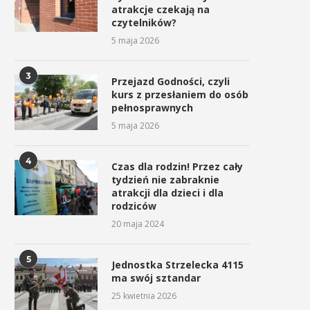
atrakcje czekają na
czytelników?
5 maja 2026
3
Przejazd Godności, czyli
kurs z przesłaniem do osób
pełnosprawnych
5 maja 2026
4
Czas dla rodzin! Przez cały
tydzień nie zabraknie
atrakcji dla dzieci i dla
rodziców
20 maja 2024
5
Jednostka Strzelecka 4115
ma swój sztandar
25 kwietnia 2026