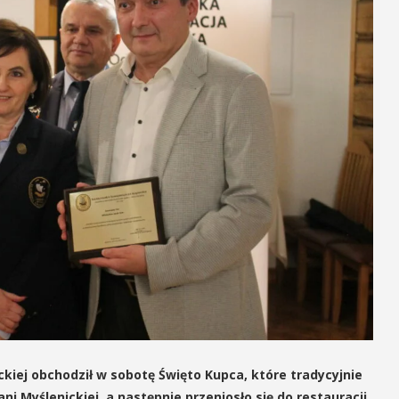
ckiej obchodził w sobotę Święto Kupca, które tradycyjnie
i Myślenickiej, a następnie przeniosło się do restauracji