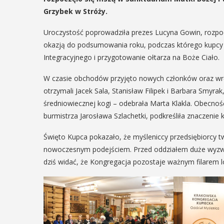
Grzybek w Stróży.
Uroczystość poprowadziła prezes Lucyna Gowin, rozpocz
okazją do podsumowania roku, podczas którego kupcy a
Integracyjnego i przygotowanie ołtarza na Boże Ciało.
W czasie obchodów przyjęto nowych członków oraz wręc
otrzymali Jacek Sala, Stanisław Filipek i Barbara Smyra
średniowiecznej kogi – odebrała Marta Klakla. Obecno
burmistrza Jarosława Szlachetki, podkreśliła znaczenie 
Święto Kupca pokazało, że myśleniccy przedsiębiorcy tw
nowoczesnym podejściem. Przed oddziałem duże wyzwanie
dziś widać, że Kongregacja pozostaje ważnym filarem l