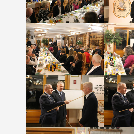
29
06
M
17:
SIERPIEŃ
08:00 - 18:00
Promoc
tomu r
V Turniej
„Małop
Myślimira.
Region
Mieszczanie i
region
rzemieślnicy
małe o
W ostatni weekend wakacji, czyli 29-30
sierpnia w Myślenicach odbędzie się
W środę 6 maja
piąta edycja Turnieju Myślimira.
Bibliotece Pu
Wydarzenie organizowane przez
odbędzie się 
Muzeum Niepodległości w Myślenicach
rocznika "Mało