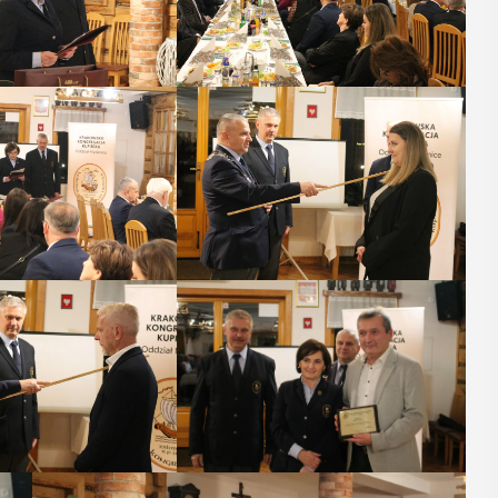
14
AJ
00
CZERWIEC
Cały dzień
ja XXVII
ocznika
„Oddaj krew-
olska.
Uratuj życie”
y –
W niedzielę 14 czerwca na pl
alizmy –
trawiastej na myślenickim Zar
odbędzie się druga edycja wy
jczyny”
"Oddaj krew-Uratuj życie" łącz
krwiodawstwa ze zlotem sa
 o godz. 17 w Miejskiej
pożarniczych. Organizatorami ..
blicznej w Myślenicach
promocja XXVII tomu
polska. Regiony -
POKAŻ SZCZEGÓŁY