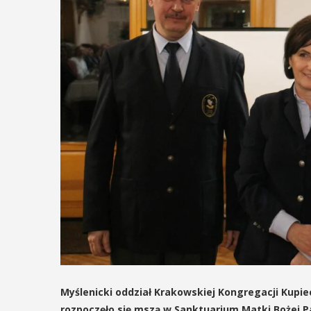
Myślenicki oddział Krakowskiej Kongregacji Kupie
rozpoczęło się mszą w Sanktuarium Matki Bożej Pan