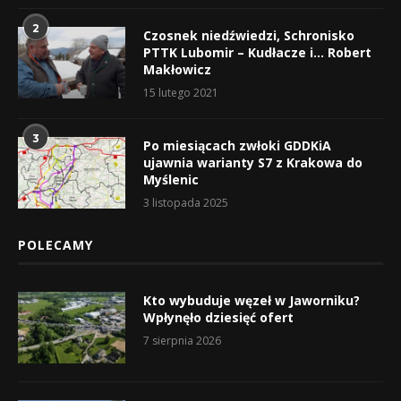
2
Czosnek niedźwiedzi, Schronisko
PTTK Lubomir – Kudłacze i… Robert
Makłowicz
15 lutego 2021
3
Po miesiącach zwłoki GDDKiA
ujawnia warianty S7 z Krakowa do
Myślenic
3 listopada 2025
POLECAMY
Kto wybuduje węzeł w Jaworniku?
Wpłynęło dziesięć ofert
7 sierpnia 2026