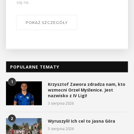
się na ...
POKAŻ SZCZEGÓŁY
POPULARNE TEMATY
1
Krzysztof Zawora zdradza nam, kto
wzmocni Orzeł Myślenice. Jest
nazwisko z IV Ligi!
3 sierpnia 2026
2
Wyruszyli! Ich cel to Jasna Góra
5 sierpnia 2026