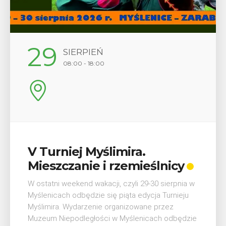
29
SIERPIEŃ
08:00 - 18:00
V Turniej Myślimira.
Mieszczanie i rzemieślnicy
W ostatni weekend wakacji, czyli 29-30 sierpnia w
Myślenicach odbędzie się piąta edycja Turnieju
Myślimira. Wydarzenie organizowane przez
Muzeum Niepodległości w Myślenicach odbędzie