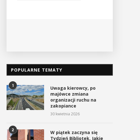
odbędzi
Ośrodek Kultury i Sportu oraz Urząd ...
P
POKAŻ SZCZEGÓŁY
POPULARNE TEMATY
1
Uwaga kierowcy, po
majówce zmiana
organizacji ruchu na
zakopiance
30 kwietnia 2026
2
W piątek zaczyna się
Tydzień Bibliotek. Jakie