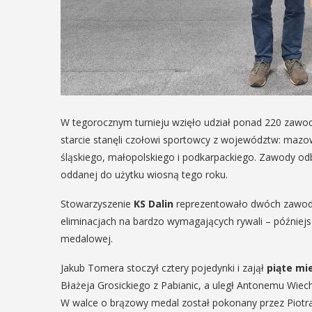
W tegorocznym turnieju wzięło udział ponad 220 zawod
starcie stanęli czołowi sportowcy z województw: mazow
śląskiego, małopolskiego i podkarpackiego. Zawody od
oddanej do użytku wiosną tego roku.
Stowarzyszenie
KS Dalin
reprezentowało dwóch zawo
eliminacjach na bardzo wymagających rywali – późniejs
medalowej.
Jakub Tomera stoczył cztery pojedynki i zajął
piąte mi
Błażeja Grosickiego z Pabianic, a uległ Antonemu Wiec
W walce o brązowy medal został pokonany przez Piotra