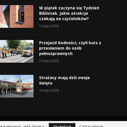
W piątek zaczyna się Tydzień
Bibliotek. Jakie atrakcje
czekają na czytelników?
5 maja 2026
Przejazd Godności, czyli kurs z
przesłaniem do osób
pełnosprawnych
5 maja 2026
Strażacy mają dziś swoje
święto
4 maja 2026
rezygnować, jeśli chcesz.
Akceptuje
Czytaj więcej