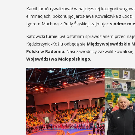
14
Kamil Jaroń rywalizował w najcięższej kategorii wagow
eliminacjach, pokonując Jarosława Kowalczyka z Łodzi
Igorem Machurą z Rudy Śląskiej, zajmując
siódme mie
EŃ
CZERWIEC
:00
Cały dzień
Katowicki turniej był ostatnim sprawdzianem przed naj
Kędzierzynie-Koźlu odbędą się
Międzywojewódzkie M
Polski w Radomiu
. Nasi zawodnicy zakwalifikowali si
rniej
„Oddaj kre
Województwa Małopolskiego
.
imira.
Uratuj życie
zczanie i
W niedzielę 14 czerwca n
ieślnicy
trawiastej na myślenickim
odbędzie się druga edyc
 weekend wakacji, czyli 29-30
"Oddaj krew-Uratuj życie"
w Myślenicach odbędzie się
krwiodawstwa ze zlote
cja Turnieju Myślimira.
pożarniczych. Organizatora
ie organizowane przez
iepodległości w Myślenicach
POKAŻ SZCZEGÓŁY