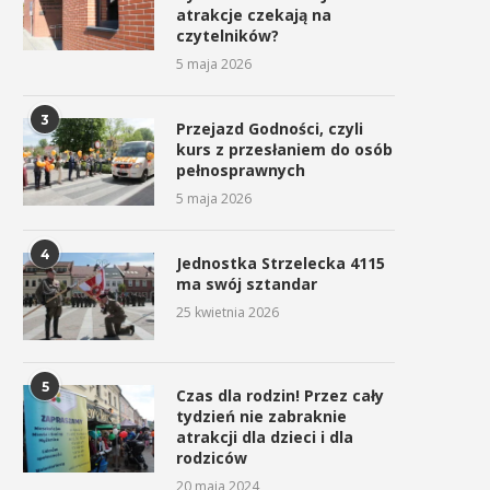
atrakcje czekają na
czytelników?
5 maja 2026
3
Przejazd Godności, czyli
kurs z przesłaniem do osób
pełnosprawnych
5 maja 2026
4
Jednostka Strzelecka 4115
ma swój sztandar
25 kwietnia 2026
5
Czas dla rodzin! Przez cały
tydzień nie zabraknie
atrakcji dla dzieci i dla
rodziców
20 maja 2024