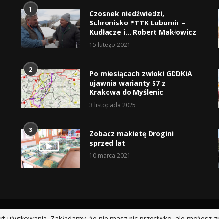
1
Czosnek niedźwiedzi,
Schronisko PTTK Lubomir –
Kudłacze i… Robert Makłowicz
15 lutego 2021
2
Po miesiącach zwłoki GDDKiA
ujawnia warianty S7 z
Krakowa do Myślenic
3 listopada 2025
3
Zobacz makietę Drogini
sprzed lat
10 marca 2021
@2019 - All Right Reserved.
rt użytkowania. Zakładamy, że nie masz nic przeciwko, ale możesz z