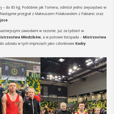
27
ej – do 85 kg. Podobnie jak Tomera, odniósł jedno zwycięstwo w
. Następnie przegrał z Mateuszem Polakowskim z Pabianic oraz
jsce
.
CZERWIEC
Cały dzień
ważniejszymi zawodami w sezonie. Już za tydzień w
istrzostwa Młodzików
, a w połowie listopada –
Mistrzostwa
ę do udziału w tych imprezach jako członkowie
Kadry
w-
Myślenice 3×3
”
Basket
a plaży
W sobotę 27 czerwca na myślenickim
 Zarabiu
Zarabiu odbędą się koszykarskie
ja wydarzenia
zawody 3x3 Basket. Rozgrywany nad
 łączące akcję
myślenickim jazem turniej ma długą i
m samochodów
bogatą historię, która sięga roku ...
mi ...
POKAŻ SZCZEGÓŁY