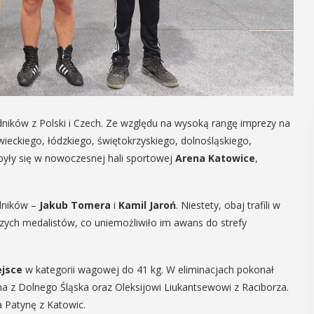
ników z Polski i Czech. Ze względu na wysoką rangę imprezy na
ieckiego, łódzkiego, świętokrzyskiego, dolnośląskiego,
były się w nowoczesnej hali sportowej
Arena Katowice
,
dników –
Jakub Tomera
i
Kamil Jaroń
. Niestety, obaj trafili w
zych medalistów, co uniemożliwiło im awans do strefy
ejsce
w kategorii wagowej do 41 kg. W eliminacjach pokonał
ha z Dolnego Śląska oraz Oleksijowi Liukantsewowi z Raciborza.
 Patynę z Katowic.