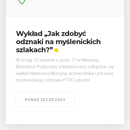
dobyć
V Turniej Myślimir
lenickich
Mieszczanie i rzem
W ostatni weekend wakacji, czyli
Myślenicach odbędzie się piąta 
. 17 w Miejskiej
Myślimira. Wydarzenie organizo
yślenicach odbędzie się
Muzeum Niepodległości w Myśl
 przewodnika i prezesa
się na ...
K Lubomir. ...
POKAŻ SZCZEGÓŁY