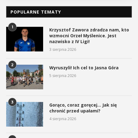
POPULARNE TEMATY
1
Krzysztof Zawora zdradza nam, kto
wzmocni Orzeł Myślenice. Jest
nazwisko z IV Ligi!
3 sierpnia 2026
2
Wyruszyli! Ich cel to Jasna Góra
5 sierpnia 2026
3
Gorąco, coraz goręcej… Jak się
chronić przed upałami?
4 sierpnia 2026