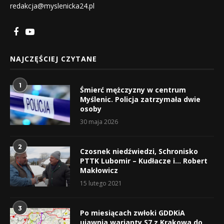
redakcja@myslenicka24.pl
NAJCZĘŚCIEJ CZYTANE
1
Śmierć mężczyzny w centrum
Myślenic. Policja zatrzymała dwie
osoby
30 maja 2026
2
Czosnek niedźwiedzi, Schronisko
PTTK Lubomir – Kudłacze i… Robert
Makłowicz
15 lutego 2021
3
Po miesiącach zwłoki GDDKiA
ujawnia warianty S7 z Krakowa do