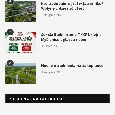
4
Kto wybuduje węzeł w Jaworniku?
Wpłynęło dziesięć ofert
7 sierpnia 2026
5
Sekcja Badmintona TKKF Uklejna
Myślenice ogłasza nabór
31 lipca 2026
6
Nocne utrudnienia na zakopiance
3 sierpnia 2026
POLUB NAS NA FACEBOOKU