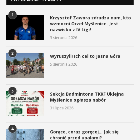
1
Krzysztof Zawora zdradza nam, kto
wzmocni Orzeł Myślenice. Jest
nazwisko z IV Ligi!
3 sierpnia 2026
2
Wyruszyli! Ich cel to Jasna Góra
5 sierpnia 2026
3
Sekcja Badmintona TKKF Uklejna
Myślenice ogłasza nabór
31 lipca 2026
4
Gorąco, coraz goręcej… Jak się
chronić przed upałami?