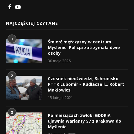
NAJCZĘŚCIEJ CZYTANE
1
Śmierć mężczyzny w centrum
Myślenic. Policja zatrzymała dwie
osoby
30 maja 2026
2
Czosnek niedźwiedzi, Schronisko
PTTK Lubomir – Kudłacze i… Robert
Makłowicz
15 lutego 2021
3
Po miesiącach zwłoki GDDKiA
ujawnia warianty S7 z Krakowa do
Myślenic