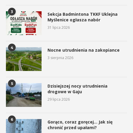
3
Sekcja Badmintona TKKF Uklejna
Myślenice ogłasza nabór
31 lipca 2026
4
Nocne utrudnienia na zakopiance
3 sierpnia 2026
5
Dzisiejszej nocy utrudnienia
drogowe w Gaju
29 lipca 2026
6
Gorąco, coraz goręcej… Jak się
chronić przed upałami?