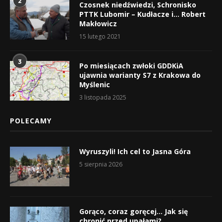
2
Czosnek niedźwiedzi, Schronisko
PTTK Lubomir – Kudłacze i… Robert
Makłowicz
15 lutego 2021
3
Po miesiącach zwłoki GDDKiA
ujawnia warianty S7 z Krakowa do
Myślenic
3 listopada 2025
POLECAMY
Wyruszyli! Ich cel to Jasna Góra
5 sierpnia 2026
Gorąco, coraz goręcej… Jak się
chronić przed upałami?