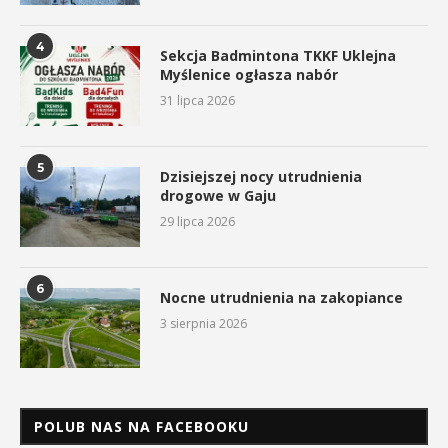
4
Sekcja Badmintona TKKF Uklejna
Myślenice ogłasza nabór
31 lipca 2026
5
Dzisiejszej nocy utrudnienia
drogowe w Gaju
29 lipca 2026
6
Nocne utrudnienia na zakopiance
3 sierpnia 2026
POLUB NAS NA FACEBOOKU