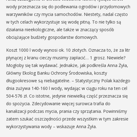
wody przeznacza się do podlewania ogrodów i przydomowych
warzywników czy mycia samochodów. Niestety, nadal często
w tych celach wykorzystuje się wodę pitną. To nie tylko są
działania nieekologiczne, ale także w znaczący sposób
obciążające budżety gospodarstw domowych.
Koszt 1000 l wody wynosi ok. 10 złotych. Oznacza to, że za litr
płynącej z kranu cieczy musimy zapłacić… 1 grosz. Niewiele?
Mogłoby się tak wydawać. Jednakże, jak podkreśla Anna Żyła,
Główny Ekolog Banku Ochrony Środowiska, koszty
długookresowe są niebagatelne. – Statystyczny Polak każdego
dnia zużywa 140-160 l wody, wydając w ciągu roku na ten cel
504-576 zł. Co istotne, jedynie niewielką część przeznacza się
do spożycia. Zdecydowanie więcej surowca trafia do
kanalizacji podczas mycia, prania czy sprzątania. Powinniśmy
zatem szukać oszczędności przede wszystkim w tym zakresie
wykorzystywania wody – wskazuje Anna Żyła.