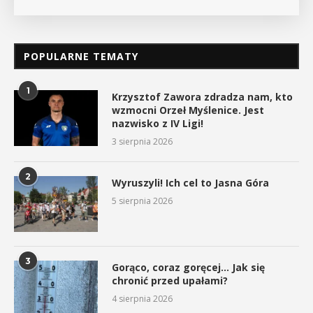
POPULARNE TEMATY
1
Krzysztof Zawora zdradza nam, kto
wzmocni Orzeł Myślenice. Jest
nazwisko z IV Ligi!
3 sierpnia 2026
2
Wyruszyli! Ich cel to Jasna Góra
5 sierpnia 2026
3
Gorąco, coraz goręcej… Jak się
chronić przed upałami?
4 sierpnia 2026