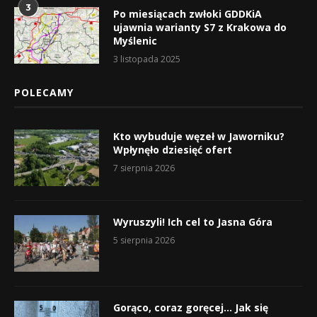
3
Po miesiącach zwłoki GDDKiA
ujawnia warianty S7 z Krakowa do
Myślenic
3 listopada 2025
POLECAMY
Kto wybuduje węzeł w Jaworniku?
Wpłynęło dziesięć ofert
7 sierpnia 2026
Wyruszyli! Ich cel to Jasna Góra
5 sierpnia 2026
Gorąco, coraz goręcej… Jak się