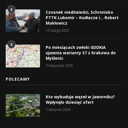
2
Czosnek niedźwiedzi, Schronisko
PTTK Lubomir – Kudłacze i… Robert
Makłowicz
15 lutego 2021
3
Po miesiącach zwłoki GDDKiA
ujawnia warianty S7 z Krakowa do
Myślenic
3 listopada 2025
POLECAMY
Kto wybuduje węzeł w Jaworniku?
Wpłynęło dziesięć ofert
7 sierpnia 2026