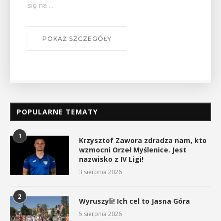
myślenickiego oddziału PTTK Lubomir. ...
POKAŻ SZCZEGÓŁY
POPULARNE TEMATY
1
Krzysztof Zawora zdradza nam, kto
wzmocni Orzeł Myślenice. Jest
nazwisko z IV Ligi!
3 sierpnia 2026
2
Wyruszyli! Ich cel to Jasna Góra
5 sierpnia 2026