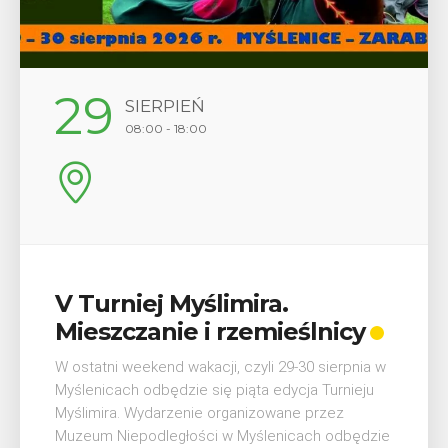
12
SIERPIEŃ
17:00
Wykład „Jak zdobyć
odznaki na myślenickich
szlakach?”
W środę 12 sierpnia o godz. 17 w Miejskiej
Bibliotece Publicznej w Myślenicach odbędzie się
wykład Mateusza Murzyna, przewodnika i prezesa