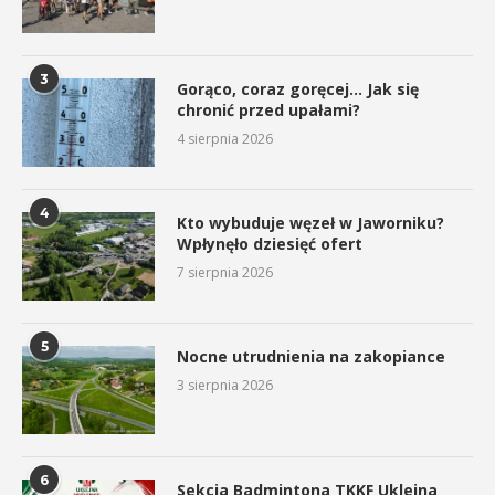
3
Gorąco, coraz goręcej… Jak się
chronić przed upałami?
4 sierpnia 2026
4
Kto wybuduje węzeł w Jaworniku?
Wpłynęło dziesięć ofert
7 sierpnia 2026
5
Nocne utrudnienia na zakopiance
3 sierpnia 2026
6
Sekcja Badmintona TKKF Uklejna