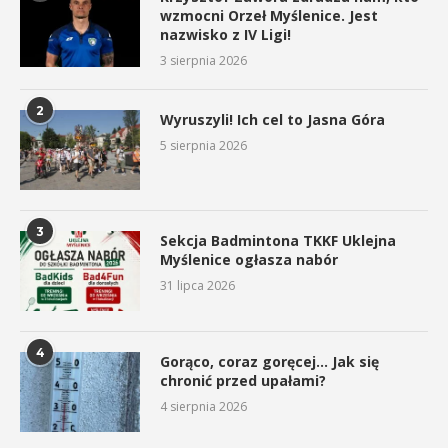
wzmocni Orzeł Myślenice. Jest
nazwisko z IV Ligi!
3 sierpnia 2026
2
Wyruszyli! Ich cel to Jasna Góra
5 sierpnia 2026
3
Sekcja Badmintona TKKF Uklejna
Myślenice ogłasza nabór
31 lipca 2026
4
Gorąco, coraz goręcej… Jak się
chronić przed upałami?
4 sierpnia 2026