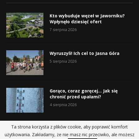
Kto wybuduje węzeł w Jaworniku?
Wpłynęło dziesięć ofert
7 sierpnia 2026
Wyruszyli! Ich cel to Jasna Góra
5 sierpnia 2026
Gorąco, coraz goręcej… Jak się
chronić przed upałami?
4 sierpnia 2026
Ta strona korzysta z plików cookie, aby poprawić komfort
użytkowania. Zakładamy, że nie masz nic przeciwko, ale możesz