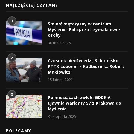
NAJCZĘŚCIEJ CZYTANE
1
Śmierć mężczyzny w centrum
Myślenic. Policja zatrzymała dwie
osoby
30 maja 2026
2
Czosnek niedźwiedzi, Schronisko
PTTK Lubomir – Kudłacze i… Robert
Makłowicz
15 lutego 2021
3
Po miesiącach zwłoki GDDKiA
ujawnia warianty S7 z Krakowa do
Myślenic
3 listopada 2025
POLECAMY