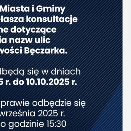
regionalizmy - małe ...
POKAŻ SZCZEGÓŁY