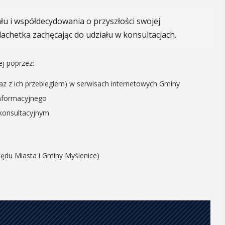
06
MAJ
u i współdecydowania o przyszłości swojej
17:00
lachetka zachęcając do udziału w konsultacjach.
j poprzez:
Promocja XXVII
az z ich przebiegiem) w serwisach internetowych Gminy
tomu rocznika
informacyjnego
„Małopolska.
konsultacyjnym
Regiony –
 i
regionalizmy –
y
ędu Miasta i Gminy Myślenice)
małe ojczyny”
, czyli 29-30
dbędzie się
W środę 6 maja o godz. 17 w Miejskiej
mira.
Bibliotece Publicznej w Myślenicach
 przez
odbędzie się promocja XXVII tomu
 Myślenicach
rocznika "Małopolska. Regiony -