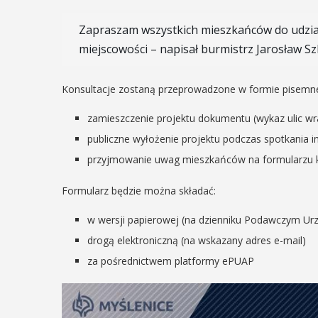
29
IPIEC
Zapraszam wszystkich mieszkańców do udział
8:00 -
miejscowości – napisał burmistrz Jarosław Sz
SIERPIEŃ
8:00
08:00 - 18:00
Konsultacje zostaną przeprowadzone w formie pisemne
zamieszczenie projektu dokumentu (wykaz ulic wr
V Turniej
publiczne wyłożenie projektu podczas spotkania 
dzynarodowe
Myślimira.
przyjmowanie uwag mieszkańców na formularzu 
polskie
Mieszczanie
kania z
Formularz będzie można składać:
rzemieślnic
lorem
w wersji papierowej (na dzienniku Podawczym Urz
W ostatni weekend wakacji
drogą elektroniczną (na wskazany adres e-mail)
ne Międzynarodowe
sierpnia w Myślenicach o
za pośrednictwem platformy ePUAP
ie Spotkania z Folklorem
piąta edycja Turnieju Myśli
ę w dniach 13–20 lipca.
Wydarzenie organizowane
orem festiwalu jest Gmina
Muzeum Niepodległości w
, wspierana przez Myślenicki