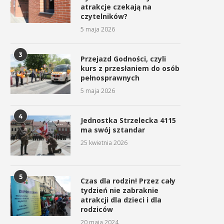
atrakcje czekają na
czytelników?
5 maja 2026
3
Przejazd Godności, czyli
kurs z przesłaniem do osób
pełnosprawnych
5 maja 2026
4
Jednostka Strzelecka 4115
ma swój sztandar
25 kwietnia 2026
5
Czas dla rodzin! Przez cały
tydzień nie zabraknie
atrakcji dla dzieci i dla
rodziców
20 maja 2024