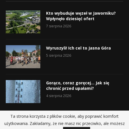
Kto wybuduje węzeł w Jaworniku?
Wpłynęło dziesięć ofert
7 sierpnia 2026
Wyruszyli! Ich cel to Jasna Góra
5 sierpnia 2026
Gorąco, coraz goręcej… Jak się
chronić przed upałami?
4 sierpnia 2026
Ta strona korzysta z plików cookie, aby poprawić komfort
użytkowania. Zakładamy, że nie masz nic przeciwko, ale możesz
@2019 - All Right Reserved.