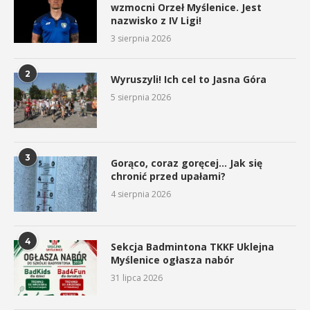
wzmocni Orzeł Myślenice. Jest
nazwisko z IV Ligi!
3 sierpnia 2026
2
Wyruszyli! Ich cel to Jasna Góra
5 sierpnia 2026
3
Gorąco, coraz goręcej… Jak się
chronić przed upałami?
4 sierpnia 2026
4
Sekcja Badmintona TKKF Uklejna
Myślenice ogłasza nabór
31 lipca 2026