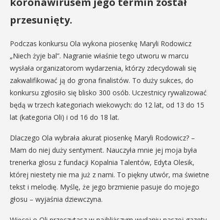
koronawirusem jego termin został
przesunięty.
Podczas konkursu Ola wykona piosenkę Maryli Rodowicz
„Niech żyje bal”. Nagranie właśnie tego utworu w marcu
wysłała organizatorom wydarzenia, którzy zdecydowali się
zakwalifikować ją do grona finalistów. To duży sukces, do
konkursu zgłosiło się blisko 300 osób. Uczestnicy rywalizować
będą w trzech kategoriach wiekowych: do 12 lat, od 13 do 15
lat (kategoria Oli) i od 16 do 18 lat.
Dlaczego Ola wybrała akurat piosenkę Maryli Rodowicz? –
Mam do niej duży sentyment. Nauczyła mnie jej moja była
trenerka głosu z fundacji Kopalnia Talentów, Edyta Olesik,
której niestety nie ma już z nami. To piękny utwór, ma świetne
tekst i melodię. Myślę, że jego brzmienie pasuje do mojego
głosu – wyjaśnia dziewczyna.
Więcej o Oli przeczytasz w najbliższym wydaniu naszej gazety