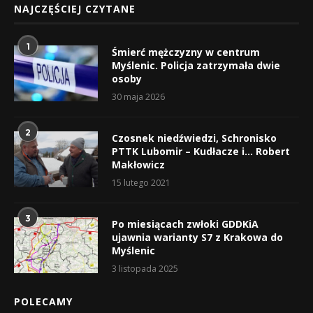
NAJCZĘŚCIEJ CZYTANE
1
Śmierć mężczyzny w centrum
Myślenic. Policja zatrzymała dwie
osoby
30 maja 2026
2
Czosnek niedźwiedzi, Schronisko
PTTK Lubomir – Kudłacze i… Robert
Makłowicz
15 lutego 2021
3
Po miesiącach zwłoki GDDKiA
ujawnia warianty S7 z Krakowa do
Myślenic
3 listopada 2025
POLECAMY