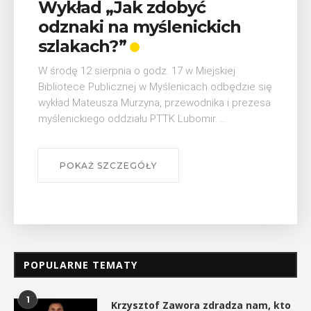
Wykład „Jak zdobyć
odznaki na myślenickich
szlakach?”
W środę 12 sierpnia o godz. 17 w Miejskiej
Bibliotece Publicznej w Myślenicach odbędzie się
wykład Mateusza Murzyna, przewodnika i prezesa
myślenickiego oddziału PTTK Lubomir. ...
POKAŻ SZCZEGÓŁY
POPULARNE TEMATY
1
Krzysztof Zawora zdradza nam, kto