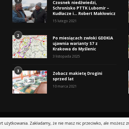
1
Czosnek niedźwiedzi,
Schronisko PTTK Lubomir –
Kudłacze i… Robert Makłowicz
15 lutego 2021
2
Po miesiącach zwłoki GDDKiA
ujawnia warianty S7 z
Krakowa do Myślenic
3 listopada 2025
3
Zobacz makietę Drogini
sprzed lat
10 marca 2021
@2019 - All Right Reserved.
rt użytkowania. Zakładamy, że nie masz nic przeciwko, ale możesz z