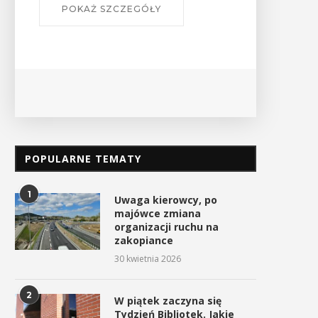
POKAŻ SZCZEGÓŁY
POPULARNE TEMATY
1
Uwaga kierowcy, po
majówce zmiana
organizacji ruchu na
zakopiance
30 kwietnia 2026
2
W piątek zaczyna się
Tydzień Bibliotek. Jakie