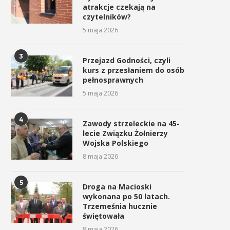
atrakcje czekają na
czytelników?
5 maja 2026
3
Przejazd Godności, czyli
kurs z przesłaniem do osób
pełnosprawnych
5 maja 2026
4
Zawody strzeleckie na 45-
lecie Związku Żołnierzy
Wojska Polskiego
8 maja 2026
5
Droga na Macioski
wykonana po 50 latach.
Trzemeśnia hucznie
świętowała
8 maja 2026