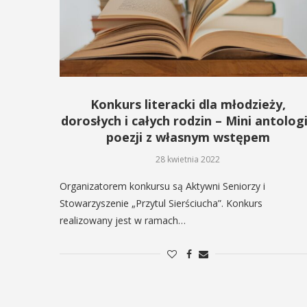
29
IPIEC
8:00 -
SIERPIEŃ
8:00
08:00 - 18:00
Konkurs literacki dla młodzieży,
dorosłych i całych rodzin – Mini antolog
V Turniej
poezji z własnym wstępem
dzynarodowe
Myślimira.
polskie
28 kwietnia 2022
Mieszczanie
kania z
Organizatorem konkursu są Aktywni Seniorzy i
rzemieślnic
Stowarzyszenie „Przytul Sierściucha”. Konkurs
lorem
realizowany jest w ramach…
W ostatni weekend wakacji
ne Międzynarodowe
sierpnia w Myślenicach o
ie Spotkania z Folklorem
piąta edycja Turnieju Myśli
ę w dniach 13–20 lipca.
Wydarzenie organizowane
orem festiwalu jest Gmina
Muzeum Niepodległości w
, wspierana przez Myślenicki