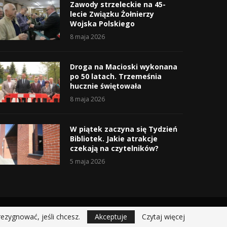
Zawody strzeleckie na 45-
lecie Związku Żołnierzy
Wojska Polskiego
8 maja 2026
Droga na Macioski wykonana
po 50 latach. Trzemeśnia
hucznie świętowała
8 maja 2026
W piątek zaczyna się Tydzień
Bibliotek. Jakie atrakcje
czekają na czytelników?
5 maja 2026
rezygnować, jeśli chcesz.
Akceptuje
Czytaj więcej