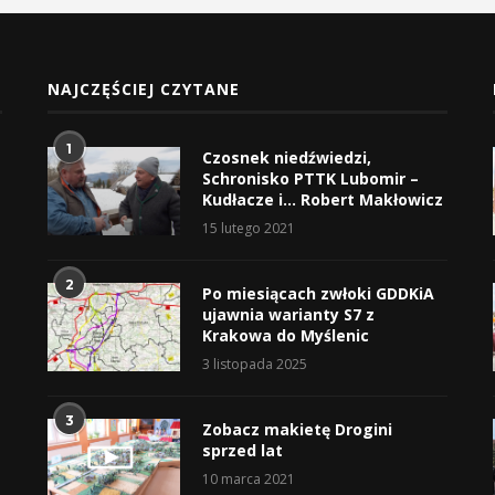
NAJCZĘŚCIEJ CZYTANE
1
Czosnek niedźwiedzi,
Schronisko PTTK Lubomir –
Kudłacze i… Robert Makłowicz
15 lutego 2021
2
Po miesiącach zwłoki GDDKiA
ujawnia warianty S7 z
Krakowa do Myślenic
3 listopada 2025
3
Zobacz makietę Drogini
sprzed lat
10 marca 2021