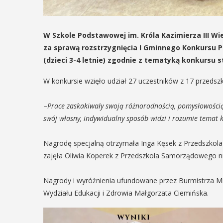
W Szkole Podstawowej im. Króla Kazimierza III Wi
za sprawą rozstrzygnięcia I Gminnego Konkursu P
(dzieci 3-4 letnie) zgodnie z tematyką konkursu st
W konkursie wzięło udział 27 uczestników z 17 przedszk
–
Prace zaskakiwały swoją różnorodnością, pomysłowością
swój własny, indywidualny sposób widzi i rozumie temat 
Nagrodę specjalną otrzymała Inga Kęsek z Przedszkol
zajęła Oliwia Koperek z Przedszkola Samorządowego nr
Nagrody i wyróżnienia ufundowane przez Burmistrza Mi
Wydziału Edukacji i Zdrowia Małgorzata Ciemińska.