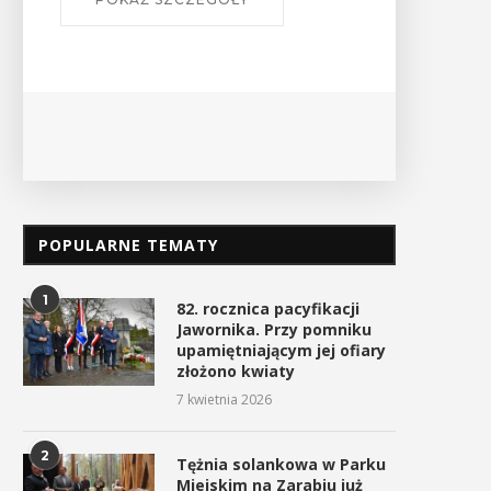
Ośro
POPULARNE TEMATY
1
82. rocznica pacyfikacji
Jawornika. Przy pomniku
upamiętniającym jej ofiary
złożono kwiaty
7 kwietnia 2026
2
Tężnia solankowa w Parku
Miejskim na Zarabiu już