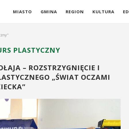
MIASTO
GMINA
REGION
KULTURA
ED
czny"
RS PLASTYCZNY
OŁAJA – ROZSTRZYGNIĘCIE I
ASTYCZNEGO „ŚWIAT OCZAMI
IECKA”