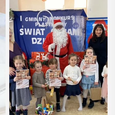
14
CZERWIEC
Cały dzień
XXVII
nika
„Oddaj krew-
ka.
Uratuj życie”
W niedzielę 14 czerwca na plaży
zmy –
trawiastej na myślenickim Zarabiu
odbędzie się druga edycja wydarzeni
yny”
"Oddaj krew-Uratuj życie" łączące akcj
krwiodawstwa ze zlotem samochodó
. 17 w Miejskiej
pożarniczych. Organizatorami ...
 w Myślenicach
a XXVII tomu
Regiony -
POKAŻ SZCZEGÓŁY