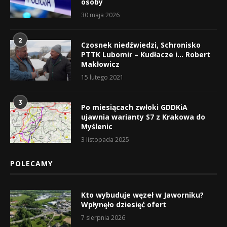
osoby
30 maja 2026
2
Czosnek niedźwiedzi, Schronisko
PTTK Lubomir – Kudłacze i… Robert
Makłowicz
15 lutego 2021
3
Po miesiącach zwłoki GDDKiA
ujawnia warianty S7 z Krakowa do
Myślenic
3 listopada 2025
POLECAMY
Kto wybuduje węzeł w Jaworniku?
Wpłynęło dziesięć ofert
7 sierpnia 2026