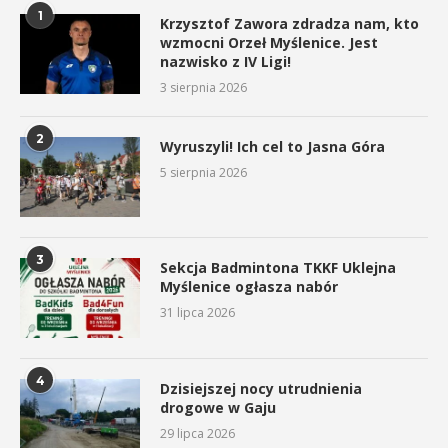
1
Krzysztof Zawora zdradza nam, kto
wzmocni Orzeł Myślenice. Jest
nazwisko z IV Ligi!
3 sierpnia 2026
2
Wyruszyli! Ich cel to Jasna Góra
5 sierpnia 2026
3
Sekcja Badmintona TKKF Uklejna
Myślenice ogłasza nabór
31 lipca 2026
4
Dzisiejszej nocy utrudnienia
drogowe w Gaju
29 lipca 2026