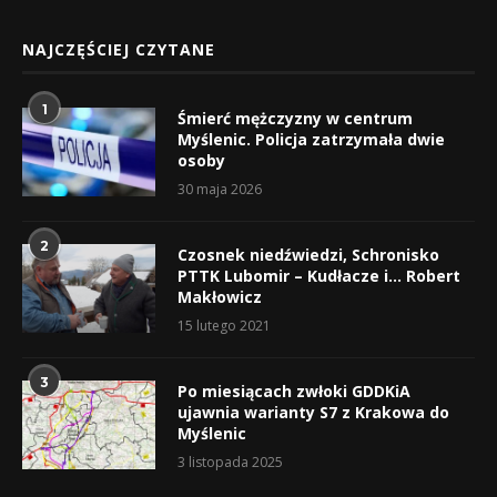
NAJCZĘŚCIEJ CZYTANE
1
Śmierć mężczyzny w centrum
Myślenic. Policja zatrzymała dwie
osoby
30 maja 2026
2
Czosnek niedźwiedzi, Schronisko
PTTK Lubomir – Kudłacze i… Robert
Makłowicz
15 lutego 2021
3
Po miesiącach zwłoki GDDKiA
ujawnia warianty S7 z Krakowa do
Myślenic
3 listopada 2025