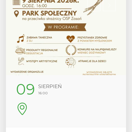
12
SIERPIEŃ
SIER
16:00
17:00