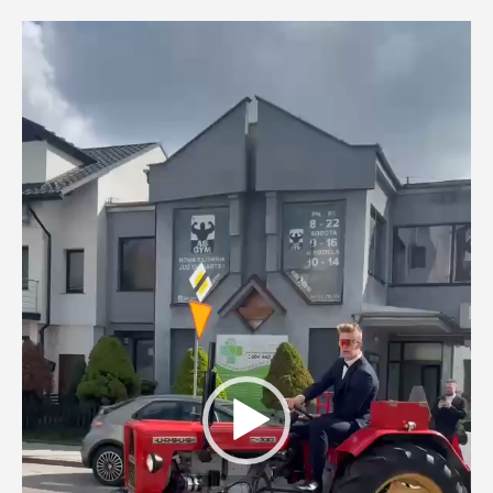
Odtwarzacz
video