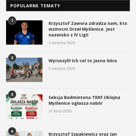
POPULARNE TEMATY
1
Krzysztof Zawora zdradza nam, kto
wzmocni Orzeł Myślenice. Jest
nazwisko z IV Ligi!
3 sierpnia 2026
2
Wyruszyli! Ich cel to Jasna Góra
5 sierpnia 2026
3
Sekcja Badmintona TKKF Uklejna
Myślenice ogłasza nabór
31 lipca 2026
4
Krzysztof Szpakiewicz oraz Jan