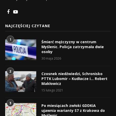
NAJCZĘŚCIEJ CZYTANE
1
Śmierć mężczyzny w centrum
Myślenic. Policja zatrzymała dwie
osoby
30 maja 2026
2
Czosnek niedźwiedzi, Schronisko
PTTK Lubomir – Kudłacze i… Robert
Makłowicz
15 lutego 2021
3
Po miesiącach zwłoki GDDKiA
ujawnia warianty S7 z Krakowa do
Myślenic