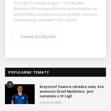
W środę 12 sierpnia o godz. 17 w Miejskiej
Bibliotece Publicznej w Myślenicach odbędzie się
wykład Mateusza Murzyna, przewodnika i prezesa
myślenickiego oddziału PTTK Lubomir. ...
POKAŻ SZCZEGÓŁY
POPULARNE TEMATY
1
Krzysztof Zawora zdradza nam, kto
wzmocni Orzeł Myślenice. Jest
nazwisko z IV Ligi!
3 sierpnia 2026