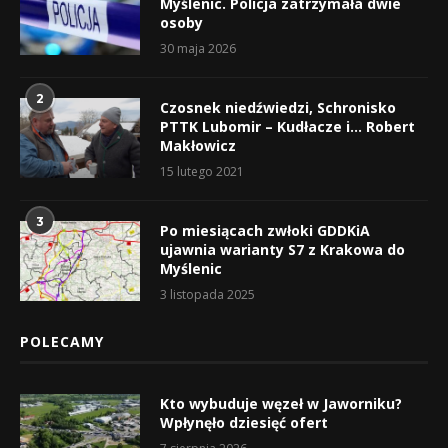
Myślenic. Policja zatrzymała dwie
osoby
30 maja 2026
2
Czosnek niedźwiedzi, Schronisko
PTTK Lubomir – Kudłacze i… Robert
Makłowicz
15 lutego 2021
3
Po miesiącach zwłoki GDDKiA
ujawnia warianty S7 z Krakowa do
Myślenic
3 listopada 2025
POLECAMY
Kto wybuduje węzeł w Jaworniku?
Wpłynęło dziesięć ofert