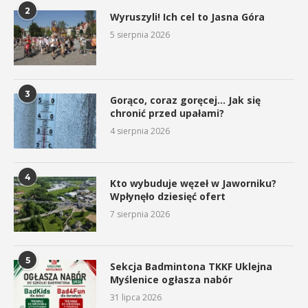
2
Wyruszyli! Ich cel to Jasna Góra
5 sierpnia 2026
3
Gorąco, coraz goręcej… Jak się
chronić przed upałami?
4 sierpnia 2026
4
Kto wybuduje węzeł w Jaworniku?
Wpłynęło dziesięć ofert
7 sierpnia 2026
5
Sekcja Badmintona TKKF Uklejna
Myślenice ogłasza nabór
31 lipca 2026