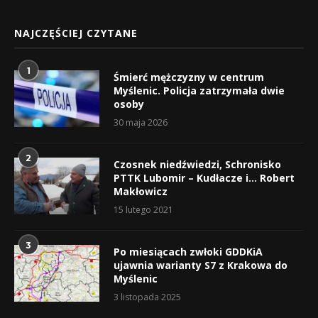
NAJCZĘŚCIEJ CZYTANE
1
Śmierć mężczyzny w centrum
Myślenic. Policja zatrzymała dwie
osoby
30 maja 2026
2
Czosnek niedźwiedzi, Schronisko
PTTK Lubomir – Kudłacze i… Robert
Makłowicz
15 lutego 2021
3
Po miesiącach zwłoki GDDKiA
ujawnia warianty S7 z Krakowa do
Myślenic
3 listopada 2025