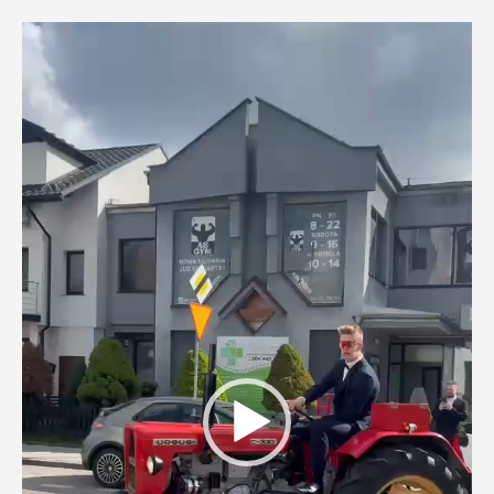
Odtwarzacz
video