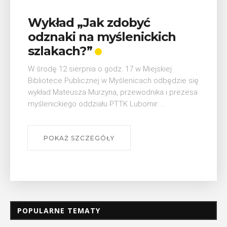
Wykład „Jak zdobyć
odznaki na myślenickich
szlakach?”
W środę 12 sierpnia o godz. 17 w Miejskiej
Bibliotece Publicznej w Myślenicach odbędzie się
wykład Mateusza Murzyna, przewodnika i prezesa
myślenickiego oddziału PTTK Lubomir. ...
POKAŻ SZCZEGÓŁY
POPULARNE TEMATY