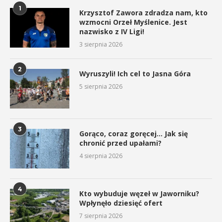
1
Krzysztof Zawora zdradza nam, kto
wzmocni Orzeł Myślenice. Jest
nazwisko z IV Ligi!
3 sierpnia 2026
2
Wyruszyli! Ich cel to Jasna Góra
5 sierpnia 2026
3
Gorąco, coraz goręcej… Jak się
chronić przed upałami?
4 sierpnia 2026
4
Kto wybuduje węzeł w Jaworniku?
Wpłynęło dziesięć ofert
7 sierpnia 2026