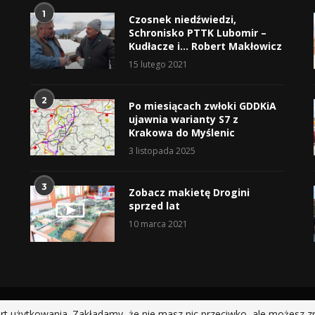
1
Czosnek niedźwiedzi,
Schronisko PTTK Lubomir –
Kudłacze i… Robert Makłowicz
15 lutego 2021
2
Po miesiącach zwłoki GDDKiA
ujawnia warianty S7 z
Krakowa do Myślenic
3 listopada 2025
3
Zobacz makietę Drogini
sprzed lat
10 marca 2021
@2019 - All Right Reserved.
rt użytkowania. Zakładamy, że nie masz nic przeciwko, ale możesz z