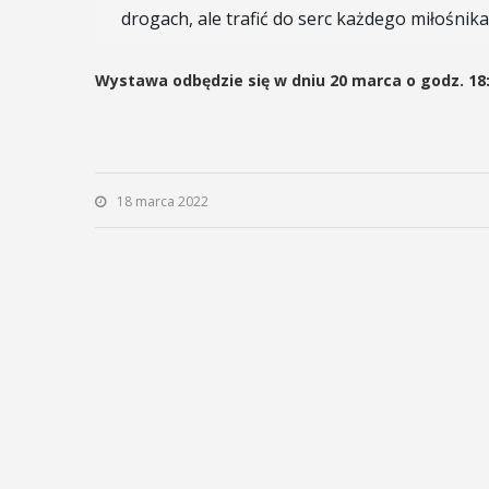
odbędzie się na ...
ltury i Sportu oraz Urząd ...
drogach, ale trafić do serc każdego miłośnik
POKAŻ SZCZEGÓŁY
Wystawa odbędzie się w dniu 20 marca o godz. 18:
AŻ SZCZEGÓŁY
18 marca 2022