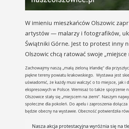
29
IPIEC
8:00 -
W imieniu mieszkańców Olszowic zap
SIERPIEŃ
8:00
08:00 - 18:00
artystów — malarzy i fotografików, u
Świątniki Górne. Jest to protest inny 
Olszowic chcą ratować swoje „miejsce 
V Turniej
dzynarodowe
Myślimira.
polskie
Zachowajmy naszą „małą zieloną Irlandię” dla przyszłyc
Mieszczanie
piękne tereny powiatu krakowskiego. Wystawa jest sk
kania z
uświadomić, że każdy musi walczyć o to miejsce, jak i
rzemieślnic
lorem
ekspresowych w Polsce. Wernisaż to także spojrzenie 
W ostatni weekend wakacji
Olszowice stały się „miejscem na ziemi”. Naszym najwy
ne Międzynarodowe
sierpnia w Myślenicach o
społeczne dla pokoleń. Do apelu i zaproszenia dołącza
ie Spotkania z Folklorem
piąta edycja Turnieju Myśli
będzie obecny na wystawie. Obecność potwierdziła równ
ę w dniach 13–20 lipca.
Wydarzenie organizowane
orem festiwalu jest Gmina
Muzeum Niepodległości w
Nasza akcja protestacyjna wyróżnia się na tl
, wspierana przez Myślenicki