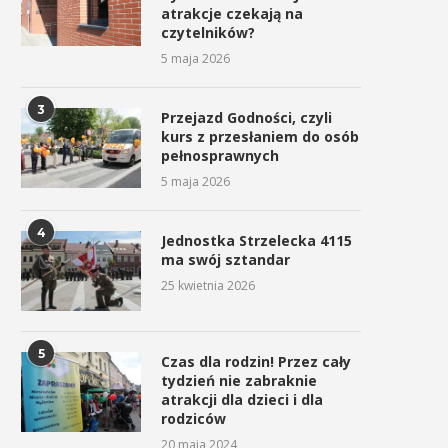
atrakcje czekają na
czytelników?
5 maja 2026
3
Przejazd Godności, czyli
kurs z przesłaniem do osób
pełnosprawnych
5 maja 2026
4
Jednostka Strzelecka 4115
ma swój sztandar
25 kwietnia 2026
5
Czas dla rodzin! Przez cały
tydzień nie zabraknie
atrakcji dla dzieci i dla
rodziców
20 maja 2024