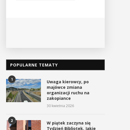
Ośrodek
PO
POPULARNE TEMATY
1
Uwaga kierowcy, po
majówce zmiana
organizacji ruchu na
zakopiance
30 kwietnia 2026
2
W piątek zaczyna się
Tydzień Bibliotek. Jakie