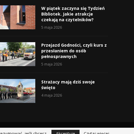
W piątek zaczyna się Tydzień
Bibliotek. Jakie atrakcje
czekają na czytelników?
5 maja 2026
Przejazd Godności, czyli kurs z
przesłaniem do osób
pełnosprawnych
5 maja 2026
Strażacy mają dziś swoje
święto
4 maja 2026
rezygnować, jeśli chcesz.
Akceptuje
Czytaj więcej