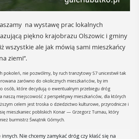
14
raszamy na wystawę prac lokalnych
CZERWIEC
Cały dzień
kazującą piękno krajobrazu Olszowic i gminy
niż wszystkie ale jak mówią sami mieszkańcy
na ziemi”.
„Oddaj krew-
Uratuj życie”
h pokoleń, nie pozwólmy, by ruch tranzytowy S7 unicestwił tak
 i
ierowana zarówno do okolicznych mieszkańców, by im
W niedzielę 14 czerwca na plaży
 do osób, które decydują o ewentualnym przebiegu dróg
y
trawiastej na myślenickim Zarabiu
na naszą miejscowość z perspektywy mieszkańców, dla których
odbędzie się druga edycja wydarzenia
, czyli 29-30
"Oddaj krew-Uratuj życie" łączące akcję
ższym celem jest troska o dziedzictwo kulturowe, przyrodnicze i
dbędzie się
krwiodawstwa ze zlotem samochodów
 się mieszkaniec pobliskich Konar — Grzegorz Turnau, który
mira.
pożarniczych. Organizatorami ...
ież burmistrz Świątnik Górnych.
 przez
 Myślenicach
e innych. Nie chcemy zamykać dróg czy kłaść się na
POKAŻ SZCZEGÓŁY