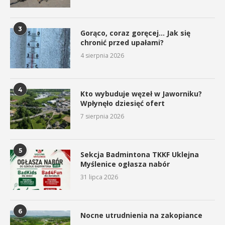
3
Gorąco, coraz goręcej… Jak się
chronić przed upałami?
4 sierpnia 2026
4
Kto wybuduje węzeł w Jaworniku?
Wpłynęło dziesięć ofert
7 sierpnia 2026
5
Sekcja Badmintona TKKF Uklejna
Myślenice ogłasza nabór
31 lipca 2026
6
Nocne utrudnienia na zakopiance