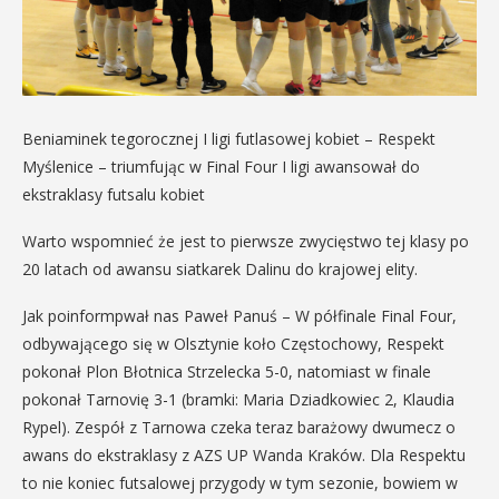
Beniaminek tegorocznej I ligi futlasowej kobiet – Respekt
Myślenice – triumfując w Final Four I ligi awansował do
ekstraklasy futsalu kobiet
Warto wspomnieć że jest to pierwsze zwycięstwo tej klasy po
20 latach od awansu siatkarek Dalinu do krajowej elity.
Jak poinformpwał nas Paweł Panuś – W półfinale Final Four,
odbywającego się w Olsztynie koło Częstochowy, Respekt
pokonał Plon Błotnica Strzelecka 5-0, natomiast w finale
pokonał Tarnovię 3-1 (bramki: Maria Dziadkowiec 2, Klaudia
Rypel). Zespół z Tarnowa czeka teraz barażowy dwumecz o
awans do ekstraklasy z AZS UP Wanda Kraków. Dla Respektu
to nie koniec futsalowej przygody w tym sezonie, bowiem w