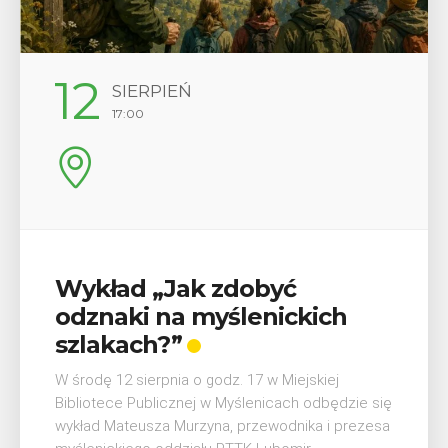
12
SIERPIEŃ
17:00
Wykład „Jak zdobyć
odznaki na myślenickich
szlakach?”
W środę 12 sierpnia o godz. 17 w Miejskiej
Bibliotece Publicznej w Myślenicach odbędzie się
wykład Mateusza Murzyna, przewodnika i prezesa