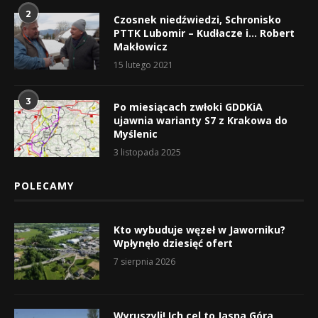
2
Czosnek niedźwiedzi, Schronisko
PTTK Lubomir – Kudłacze i… Robert
Makłowicz
15 lutego 2021
3
Po miesiącach zwłoki GDDKiA
ujawnia warianty S7 z Krakowa do
Myślenic
3 listopada 2025
POLECAMY
Kto wybuduje węzeł w Jaworniku?
Wpłynęło dziesięć ofert
7 sierpnia 2026
Wyruszyli! Ich cel to Jasna Góra