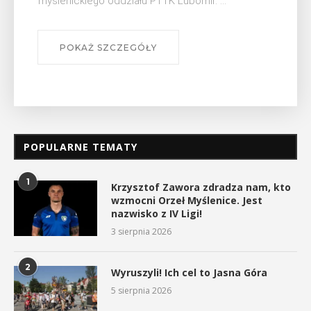
myślenickiego oddziału PTTK Lubomir. ...
POKAŻ SZCZEGÓŁY
POPULARNE TEMATY
1
Krzysztof Zawora zdradza nam, kto
wzmocni Orzeł Myślenice. Jest
nazwisko z IV Ligi!
3 sierpnia 2026
2
Wyruszyli! Ich cel to Jasna Góra
5 sierpnia 2026