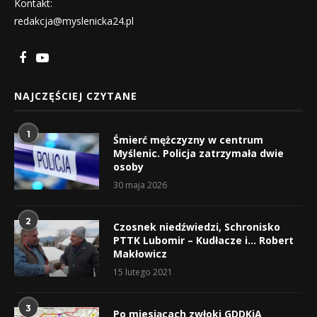
Kontakt:
redakcja@myslenicka24.pl
NAJCZĘŚCIEJ CZYTANE
1
Śmierć mężczyzny w centrum
Myślenic. Policja zatrzymała dwie
osoby
30 maja 2026
2
Czosnek niedźwiedzi, Schronisko
PTTK Lubomir – Kudłacze i… Robert
Makłowicz
15 lutego 2021
3
Po miesiącach zwłoki GDDKiA