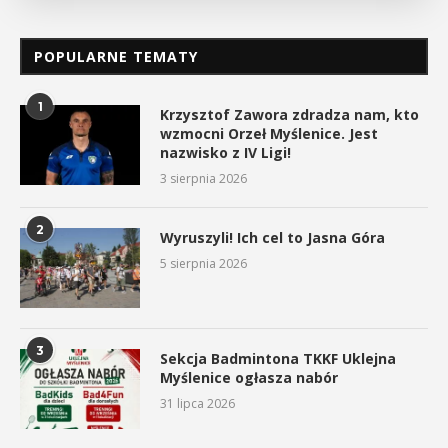
POPULARNE TEMATY
1
Krzysztof Zawora zdradza nam, kto
wzmocni Orzeł Myślenice. Jest
nazwisko z IV Ligi!
3 sierpnia 2026
2
Wyruszyli! Ich cel to Jasna Góra
5 sierpnia 2026
3
Sekcja Badmintona TKKF Uklejna
Myślenice ogłasza nabór
31 lipca 2026