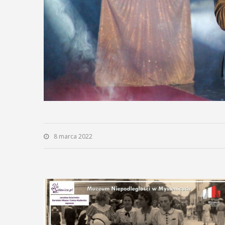
ię na ...
POKAŻ SZCZEGÓŁY
AŻ SZCZEGÓŁY
8 marca 2022