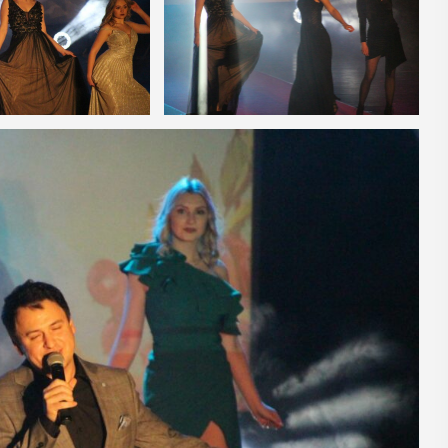
16
MAJ
09:00 -
18:00
Dzień otwarty
Biblioteki
Pedagogicznej
nia seniorzy
PROGRAM DNIA OTWARTEGO BIBLIOTEKI
zję
PEDAGOGICZNEJ W MYŚLENICACH
odzące lato,
9.00 – 11.00 zajęcia dla dzieci:
ne kosmetyki
Spotkanie z robotami - Ozobot i Photon
 Uuczestnicy
zapraszają dzieci do wspólnej zabawy.
enie
Magiczne ...