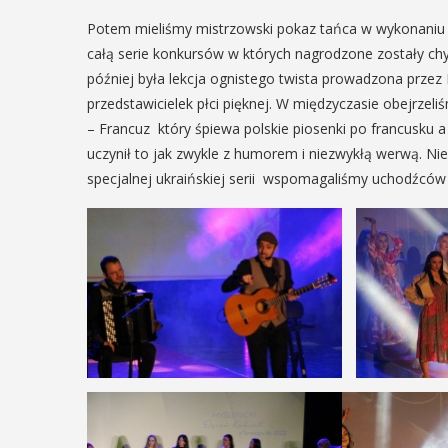
Potem mieliśmy mistrzowski pokaz tańca w wykonaniu 
całą serie konkursów w których nagrodzone zostały chy
później była lekcja ognistego twista prowadzona przez M
przedstawicielek płci pięknej. W międzyczasie obejrzel
– Francuz który śpiewa polskie piosenki po francusku a
uczynił to jak zwykle z humorem i niezwykłą werwą. Ni
specjalnej ukraińskiej serii wspomagaliśmy uchodźców 