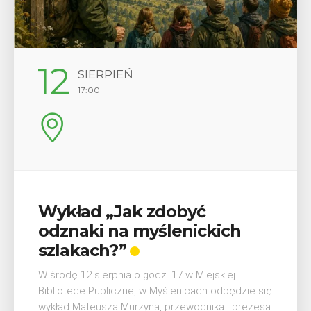
29
SIERPIEŃ
08:00 - 18:00
V Turniej Myślimira.
Mieszczanie i rzemieślnicy
W ostatni weekend wakacji, czyli 29-30 sierpnia w
Myślenicach odbędzie się piąta edycja Turnieju
Myślimira. Wydarzenie organizowane przez
Muzeum Niepodległości w Myślenicach odbędzie