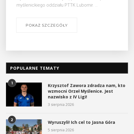
się na ...
POKAŻ SZCZEGÓŁY
POPULARNE TEMATY
1
Krzysztof Zawora zdradza nam, kto
wzmocni Orzeł Myślenice. Jest
nazwisko z IV Ligi!
3 sierpnia 2026
2
Wyruszyli! Ich cel to Jasna Góra
5 sierpnia 2026