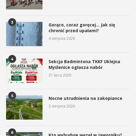
3
Gorąco, coraz goręcej… Jak się
chronić przed upałami?
4 sierpnia 2026
4
Sekcja Badmintona TKKF Uklejna
Myślenice ogłasza nabór
31 lipca 2026
5
Nocne utrudnienia na zakopiance
3 sierpnia 2026
6
Kto wybuduje węzeł w Jaworniku?