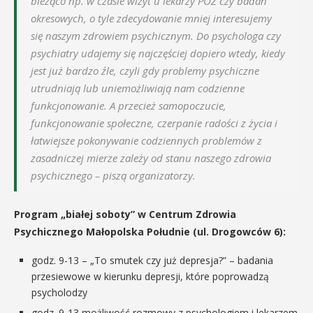
bieżąco np. w czasie wizyt u lekarzy POZ czy badań
okresowych, o tyle zdecydowanie mniej interesujemy
się naszym zdrowiem psychicznym. Do psychologa czy
psychiatry udajemy się najczęściej dopiero wtedy, kiedy
jest już bardzo źle, czyli gdy problemy psychiczne
utrudniają lub uniemożliwiają nam codzienne
funkcjonowanie. A przecież samopoczucie,
funkcjonowanie społeczne, czerpanie radości z życia i
łatwiejsze pokonywanie codziennych problemów z
zasadniczej mierze zależy od stanu naszego zdrowia
psychicznego – piszą organizatorzy.
Program „białej soboty” w Centrum Zdrowia
Psychicznego Małopolska Południe (ul. Drogowców 6):
godz. 9-13 – „To smutek czy już depresja?” – badania
przesiewowe w kierunku depresji, które poprowadzą
psycholodzy
godz. 9-13 możliwość rozmowy z psychologiem i lekarzem