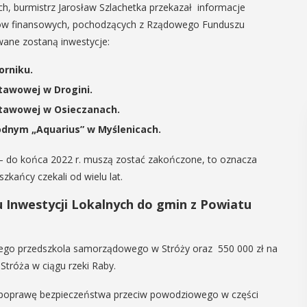
h, burmistrz Jarosław Szlachetka przekazał informacje
ków finansowych, pochodzących z Rządowego Funduszu
wane zostaną inwestycje:
rniku.
tawowej w Drogini.
stawowej w Osieczanach.
odnym „Aquarius” w Myślenicach.
a – do końca 2022 r. muszą zostać zakończone, to oznacza
zkańcy czekali od wielu lat.
Inwestycji Lokalnych do gmin z Powiatu
ego przedszkola samorządowego w Stróży oraz 550 000 zł na
tróża w ciągu rzeki Raby.
 poprawę bezpieczeństwa przeciw powodziowego w części