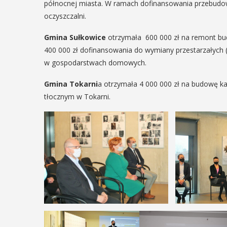
północnej miasta. W ramach dofinansowania przebudo
29
oczyszczalni.
Gmina Sułkowice
otrzymała 600 000 zł na remont bu
SIERPIEŃ
400 000 zł dofinansowania do wymiany przestarzałych (
08:00 - 18:00
w gospodarstwach domowych.
Gmina Tokarni
a otrzymała 4 000 000 zł na budowę ka
V Turniej
tłocznym w Tokarni.
narodowe
Myślimira.
skie
Mieszczanie i
ia z
rzemieślnicy
em
W ostatni weekend wakacji, czyli 
dzynarodowe
sierpnia w Myślenicach odbędzie 
kania z Folklorem
piąta edycja Turnieju Myślimira.
ach 13–20 lipca.
Wydarzenie organizowane przez
tiwalu jest Gmina
Muzeum Niepodległości w Myśle
ana przez Myślenicki