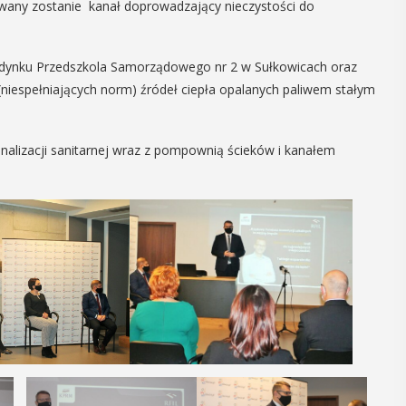
wany zostanie kanał doprowadzający nieczystości do
06
MAJ
17:00
dynku Przedszkola Samorządowego nr 2 w Sułkowicach oraz
niespełniających norm) źródeł ciepła opalanych paliwem stałym
Promocja XXVII
nalizacji sanitarnej wraz z pompownią ścieków i kanałem
tomu rocznika
„Małopolska.
Regiony –
regionalizmy –
małe ojczyny”
29-30
się
W środę 6 maja o godz. 17 w Miejskiej
Bibliotece Publicznej w Myślenicach
odbędzie się promocja XXVII tomu
nicach
rocznika "Małopolska. Regiony -