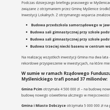
Podczas dzisiejszego briefingu prasowego w Myślenicac
związane z otrzymaniem przez Gminę Myślenice środ
Inwestycji Lokalnych. Z otrzymanego wsparcia zrealizo
Budowa przedszkola samorządowego w Jawo
Budowa sali gimnastycznej przy szkole pods
Budowa sali gimnastycznej przy szkole pod
Budowa trzeciej niecki basenu w centrum w
Na realizację wszystkich inwestycji Gmina ma dwa lat
rekordowe przyspieszenie w inwestycjach, na które mies
W sumie w ramach Rządowego Funduszu 
Myślenickiego trafi ponad 37 milionów:
Gmina Pcim
otrzymała 4 500 000 zł – na budowę now
budowę nowego oświetlenia ulicznego w miejscowości S
Gmina i Miasto Dobczyce
otrzymała 5 000 000 zł na