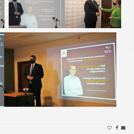
regionalizmy - małe ...
POKAŻ SZCZEGÓŁY