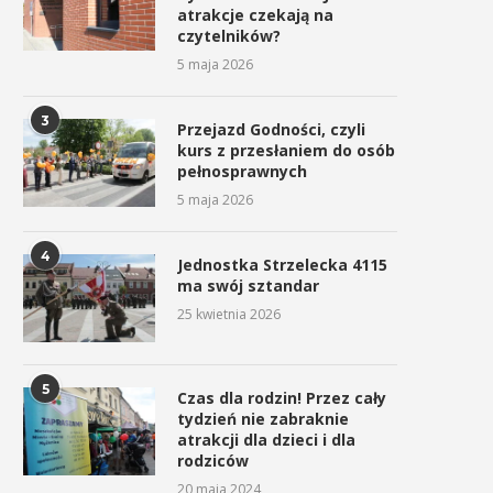
atrakcje czekają na
czytelników?
5 maja 2026
3
Przejazd Godności, czyli
kurs z przesłaniem do osób
pełnosprawnych
5 maja 2026
4
Jednostka Strzelecka 4115
ma swój sztandar
25 kwietnia 2026
5
Czas dla rodzin! Przez cały
tydzień nie zabraknie
atrakcji dla dzieci i dla
rodziców
20 maja 2024