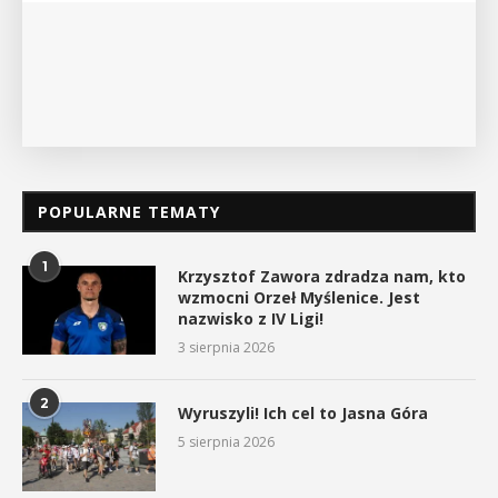
POKAŻ SZCZEGÓŁY
POPULARNE TEMATY
1
Krzysztof Zawora zdradza nam, kto
wzmocni Orzeł Myślenice. Jest
nazwisko z IV Ligi!
3 sierpnia 2026
2
Wyruszyli! Ich cel to Jasna Góra
5 sierpnia 2026