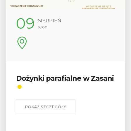
12
SIERPIEŃ
17:00
Wykład „Jak zdobyć
odznaki na myślenickich
szlakach?”
W środę 12 sierpnia o godz. 17 w Miejskiej
Bibliotece Publicznej w Myślenicach odbędzie się
wykład Mateusza Murzyna, przewodnika i prezesa
myślenickiego oddziału PTTK Lubomir. ...