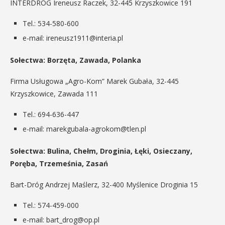
INTERDRÓG Ireneusz Raczek, 32-445 Krzyszkowice 191
Tel.: 534-580-600
e-mail: ireneusz1911@interia.pl
Sołectwa: Borzęta, Zawada, Polanka
Firma Usługowa „Agro-Kom” Marek Gubała, 32-445
Krzyszkowice, Zawada 111
Tel.: 694-636-447
e-mail: marekgubala-agrokom@tlen.pl
Sołectwa: Bulina, Chełm, Droginia, Łęki, Osieczany,
Poręba, Trzemeśnia, Zasań
Bart-Dróg Andrzej Maślerz, 32-400 Myślenice Droginia 15
Tel.: 574-459-000
e-mail: bart_drog@op.pl