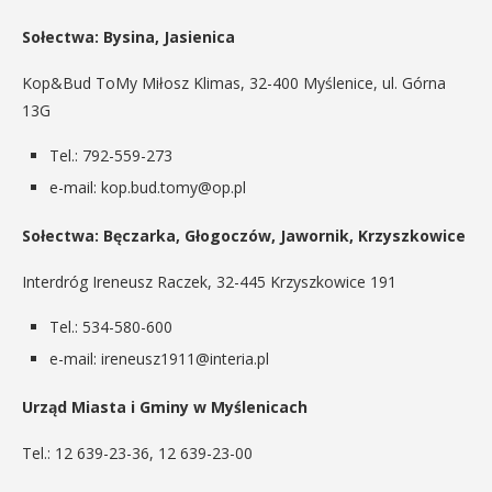
Sołectwa: Bysina, Jasienica
Kop&Bud ToMy Miłosz Klimas, 32-400 Myślenice, ul. Górna
13G
Tel.: 792-559-273
e-mail: kop.bud.tomy@op.pl
Sołectwa: Bęczarka, Głogoczów, Jawornik, Krzyszkowice
Interdróg Ireneusz Raczek, 32-445 Krzyszkowice 191
Tel.: 534-580-600
e-mail: ireneusz1911@interia.pl
Urząd Miasta i Gminy w Myślenicach
Tel.: 12 639-23-36, 12 639-23-00