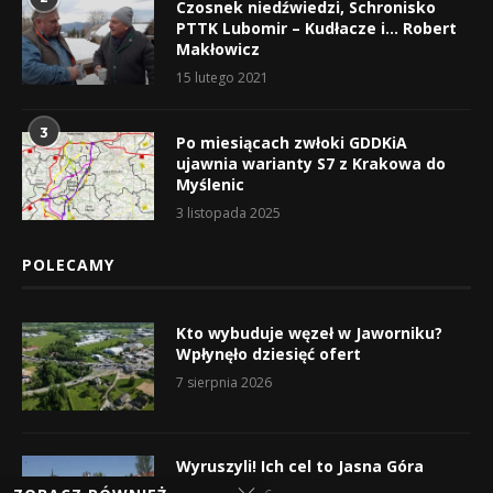
Czosnek niedźwiedzi, Schronisko
PTTK Lubomir – Kudłacze i… Robert
Makłowicz
15 lutego 2021
3
Po miesiącach zwłoki GDDKiA
ujawnia warianty S7 z Krakowa do
Myślenic
3 listopada 2025
POLECAMY
Kto wybuduje węzeł w Jaworniku?
Wpłynęło dziesięć ofert
7 sierpnia 2026
Wyruszyli! Ich cel to Jasna Góra