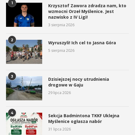
1
Krzysztof Zawora zdradza nam, kto
wzmocni Orzeł Myślenice. Jest
nazwisko z IV Ligi!
3 sierpnia 2026
2
Wyruszyli! Ich cel to Jasna Góra
5 sierpnia 2026
3
Dzisiejszej nocy utrudnienia
drogowe w Gaju
29 lipca 2026
4
Sekcja Badmintona TKKF Uklejna
Myślenice ogłasza nabór
31 lipca 2026