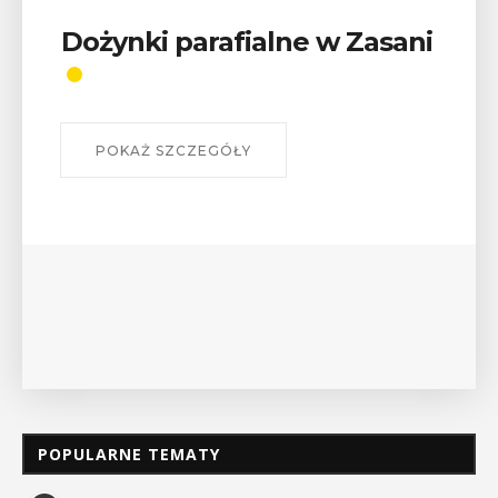
Wykład „Jak zdobyć
odznaki na myślenickich
szlakach?”
W środę 12 sierpnia o godz. 17 w Miejskiej
Bibliotece Publicznej w Myślenicach odbędzie się
wykład Mateusza Murzyna, przewodnika i prezesa
myślenickiego oddziału PTTK Lubomir. ...
POKAŻ SZCZEGÓŁY
POPULARNE TEMATY