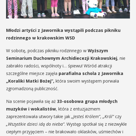
Młodzi artyści z Jawornika wystąpili podczas pikniku
rodzinnego w krakowskim WSD
W sobotę, podczas pikniku rodzinnego w
Wyższym
Seminarium Duchownym Archidiecezji Krakowskiej
, nie
zabrakło radości, wspólnoty i… śpiewu! Wśród atrakcji
szczególne miejsce zajęła
parafialna schola z Jawornika
„Koraliki Matki Bożej”,
która swoim występem porwała
zgromadzoną publiczność.
Na scenie pojawiła się aż
33-osobowa grupa młodych
muzyków i wokalistów
, która z entuzjazmem
zaprezentowała utwory takie jak
„Jesteś Królem”
,
„Król”
czy
„Wszystkie dzieci idą do nieba”
. Występ spotkał się z niezwykle
ciepłym przyjęciem – nie brakowało oklasków, uśmiechów i