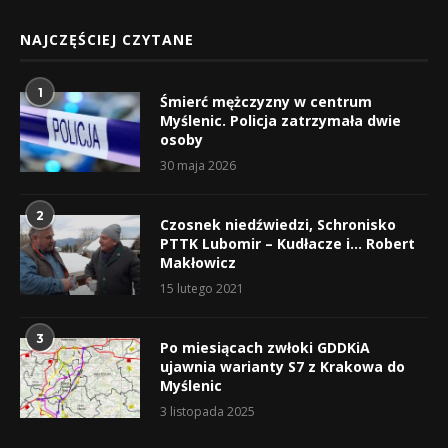
NAJCZĘŚCIEJ CZYTANE
1
Śmierć mężczyzny w centrum
Myślenic. Policja zatrzymała dwie
osoby
30 maja 2026
2
Czosnek niedźwiedzi, Schronisko
PTTK Lubomir – Kudłacze i… Robert
Makłowicz
15 lutego 2021
3
Po miesiącach zwłoki GDDKiA
ujawnia warianty S7 z Krakowa do
Myślenic
3 listopada 2025