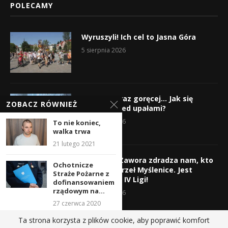
POLECAMY
Wyruszyli! Ich cel to Jasna Góra
5 sierpnia 2026
Gorąco, coraz goręcej… Jak się
ZOBACZ RÓWNIEŻ
chronić przed upałami?
4 sierpnia 2026
To nie koniec,
walka trwa
21 lutego 2021
Krzysztof Zawora zdradza nam, kto
Ochotnicze
wzmocni Orzeł Myślenice. Jest
Straże Pożarne z
nazwisko z IV Ligi!
dofinansowaniem
rządowym na...
3 sierpnia 2026
27 czerwca 2020
Ta strona korzysta z plików cookie, aby poprawić komfort
Dodatek