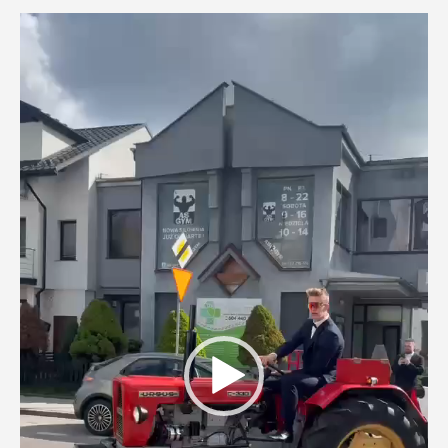
Odtwarzacz
video