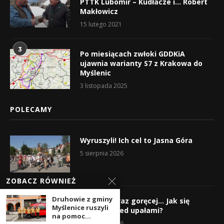
PTTK Lubomir – Kudłacze i… Robert
Makłowicz
15 lutego 2021
3
Po miesiącach zwłoki GDDKiA
ujawnia warianty S7 z Krakowa do
Myślenic
3 listopada 2025
POLECAMY
Wyruszyli! Ich cel to Jasna Góra
5 sierpnia 2026
ZOBACZ RÓWNIEŻ
Druhowie z gminy
Gorąco, coraz goręcej… Jak się
Myślenice ruszyli
chronić przed upałami?
na pomoc...
4 sierpnia 2026