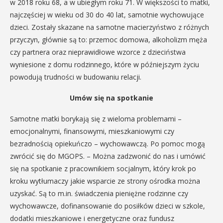
w 2018 roku 68, a w ubiegłym roku 71. W większości to matki,
najczęściej w wieku od 30 do 40 lat, samotnie wychowujące
dzieci. Zostały skazane na samotne macierzyństwo z różnych
przyczyn, głównie są to: przemoc domowa, alkoholizm męża
czy partnera oraz nieprawidłowe wzorce z dzieciństwa
wyniesione z domu rodzinnego, które w późniejszym życiu
powodują trudności w budowaniu relacji.
Umów się na spotkanie
Samotne matki borykają się z wieloma problemami –
emocjonalnymi, finansowymi, mieszkaniowymi czy
bezradnością opiekuńczo – wychowawczą. Po pomoc mogą
zwrócić się do MGOPS. – Można zadzwonić do nas i umówić
się na spotkanie z pracownikiem socjalnym, który krok po
kroku wytłumaczy jakie wsparcie ze strony ośrodka można
uzyskać. Są to m.in. świadczenia pieniężne rodzinne czy
wychowawcze, dofinansowanie do posiłków dzieci w szkole,
dodatki mieszkaniowe i energetyczne oraz fundusz