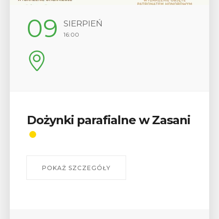
12
SIERPIEŃ
17:00
Wykład „Jak zdobyć
odznaki na myślenickich
szlakach?”
W środę 12 sierpnia o godz. 17 w Miejskiej
Bibliotece Publicznej w Myślenicach odbędzie się
wykład Mateusza Murzyna, przewodnika i prezesa
myślenickiego oddziału PTTK Lubomir. ...