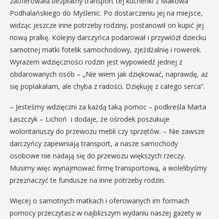
zaoferowała bezpłatny transport tej kuchenki z Makowa
Podhalańskiego do Myślenic. Po dostarczeniu jej na miejsce,
widząc jeszcze inne potrzeby rodziny, postanowił on kupić jej
nową pralkę. Kolejny darczyńca podarował i przywiózł dziecku
samotnej matki fotelik samochodowy, zjeżdżalnię i rowerek.
Wyrazem wdzięczności rodzin jest wypowiedź jednej z
obdarowanych osób – „Nie wiem jak dziękować, naprawdę, aż
się popłakałam, ale chyba z radości. Dziękuję z całego serca”.
– Jesteśmy wdzięczni za każdą taką pomoc – podkreśla Marta
Łaszczyk – Lichoń i dodaje, że ośrodek poszukuje
wolontariuszy do przewozu mebli czy sprzętów. – Nie zawsze
darczyńcy zapewniają transport, a nasze samochody
osobowe nie nadają się do przewozu większych rzeczy.
Musimy więc wynajmować firmę transportową, a wolelibyśmy
przeznaczyć te fundusze na inne potrzeby rodzin.
Więcej o samotnych matkach i oferowanych im formach
pomocy przeczytasz w najbliższym wydaniu naszej gazety w