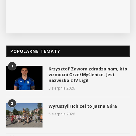
POKAŻ SZCZEGÓŁY
POPULARNE TEMATY
1
Krzysztof Zawora zdradza nam, kto
wzmocni Orzeł Myślenice. Jest
nazwisko z IV Ligi!
3 sierpnia 2026
2
Wyruszyli! Ich cel to Jasna Góra
5 sierpnia 2026