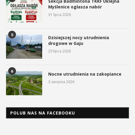
Sekcja Badmintona TKKF Uklejna
Myślenice ogłasza nabór
31 lipca 2026
5
Dzisiejszej nocy utrudnienia
drogowe w Gaju
29 lipca 2026
6
Nocne utrudnienia na zakopiance
3 sierpnia 2026
POLUB NAS NA FACEBOOKU