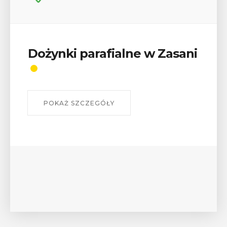
alne w Zasani
Wykład „Jak zdob
odznaki na myślen
szlakach?”
W środę 12 sierpnia o godz. 17 w
Bibliotece Publicznej w Myśleni
wykład Mateusza Murzyna, przew
myślenickiego oddziału PTTK Lubo
POKAŻ SZCZEGÓŁY