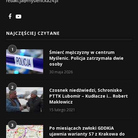
redakcja@myslenicka24.pl
NAJCZĘŚCIEJ CZYTANE
1
Śmierć mężczyzny w centrum
Myślenic. Policja zatrzymała dwie
osoby
30 maja 2026
2
Czosnek niedźwiedzi, Schronisko
PTTK Lubomir – Kudłacze i… Robert
Makłowicz
15 lutego 2021
3
Po miesiącach zwłoki GDDKiA
ujawnia warianty S7 z Krakowa do