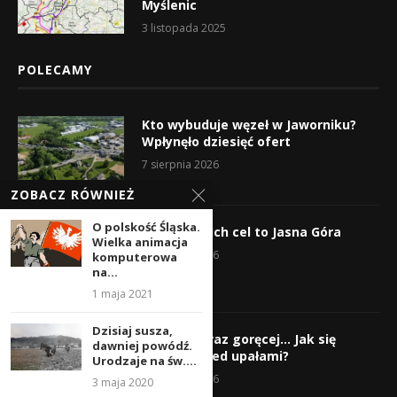
Myślenic
3 listopada 2025
POLECAMY
Kto wybuduje węzeł w Jaworniku?
Wpłynęło dziesięć ofert
7 sierpnia 2026
ZOBACZ RÓWNIEŻ
O polskość Śląska.
Wyruszyli! Ich cel to Jasna Góra
Wielka animacja
5 sierpnia 2026
komputerowa
na...
1 maja 2021
Dzisiaj susza,
Gorąco, coraz goręcej… Jak się
dawniej powódź.
chronić przed upałami?
Urodzaje na św....
4 sierpnia 2026
3 maja 2020