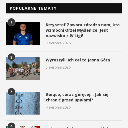
POPULARNE TEMATY
1
Krzysztof Zawora zdradza nam, kto
wzmocni Orzeł Myślenice. Jest
nazwisko z IV Ligi!
3 sierpnia 2026
2
Wyruszyli! Ich cel to Jasna Góra
5 sierpnia 2026
3
Gorąco, coraz goręcej… Jak się
chronić przed upałami?
4 sierpnia 2026
4