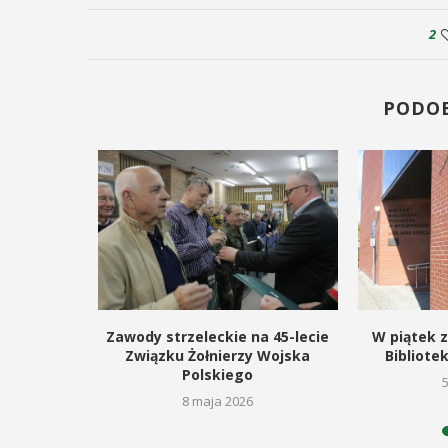
2
PODO
znalazło
Zawody strzeleckie na 45-lecie
W piątek z
ieli
Związku Żołnierzy Wojska
Bibliotek
Polskiego
26
8 maja 2026