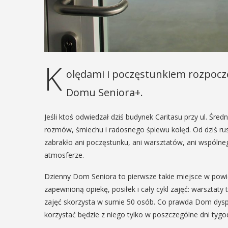
K
olędami i poczęstunkiem rozpoczę
Domu Seniora+.
Jeśli ktoś odwiedzał dziś budynek Caritasu przy ul. Śr
rozmów, śmiechu i radosnego śpiewu kolęd. Od dziś r
zabrakło ani poczęstunku, ani warsztatów, ani wspólne
atmosferze.
Dzienny Dom Seniora to pierwsze takie miejsce w powie
zapewnioną opiekę, posiłek i cały cykl zajęć: warsztaty 
zajęć skorzysta w sumie 50 osób. Co prawda Dom dyspo
korzystać będzie z niego tylko w poszczególne dni tygo