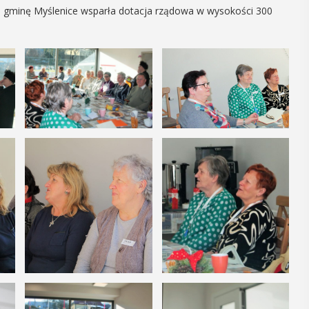
gminę Myślenice wsparła dotacja rządowa w wysokości 300
16
MAJ
09:00 -
18:00
Dzień otwarty
Biblioteki
Pedagogicznej
nia seniorzy
PROGRAM DNIA OTWARTEGO BIBLIOTEKI
zję
PEDAGOGICZNEJ W MYŚLENICACH
odzące lato,
9.00 – 11.00 zajęcia dla dzieci:
ne kosmetyki
Spotkanie z robotami - Ozobot i Photon
 Uuczestnicy
zapraszają dzieci do wspólnej zabawy.
enie
Magiczne ...