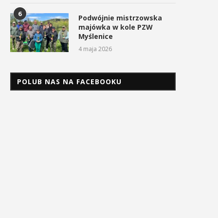
6
Podwójnie mistrzowska
majówka w kole PZW
Myślenice
4 maja 2026
POLUB NAS NA FACEBOOKU
trażacy mają dziś swoje święto
Uroczyste obchody Świę
Konstytucji 3 Maja w
4 maja 2026
Myślenicach
3 maja 2026