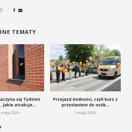
BNE TEMATY
aczyna się Tydzień
Przejazd Godności, czyli kurs z
S
. Jakie atrakcje...
przesłaniem do osób...
5 maja 2026
5 maja 2026