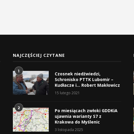
NAJCZĘŚCIEJ CZYTANE
1
Czosnek niedźwiedzi,
Schronisko PTTK Lubomir –
Kudłacze i… Robert Makłowicz
15 lutego 2021
2
Po miesiącach zwłoki GDDKiA
ujawnia warianty S7 z
Krakowa do Myślenic
3 listopada 2025