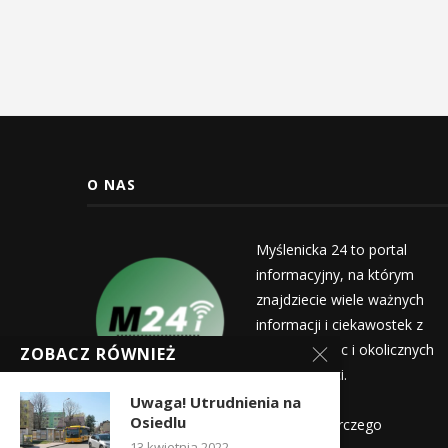
O NAS
Myślenicka 24 to portal
informacyjny, na którym
znajdziecie wiele ważnych
informacji i ciekawostek z
życia Myślenic i okolicznych
ZOBACZ RÓWNIEŻ
miejscowości.
Wydawca:
Uwaga! Utrudnienia na
Osiedlu
Myślenicka Agencja Rozwoju Gospodarczego
13 kwietnia 2022