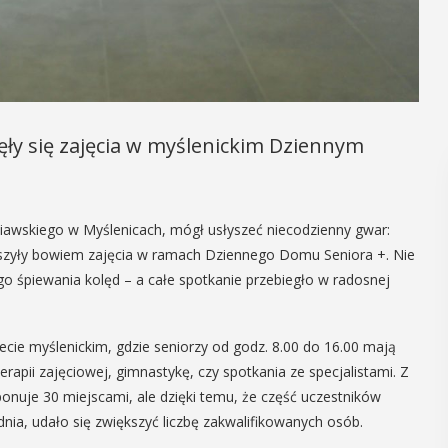
ły się zajęcia w myślenickim Dziennym
edniawskiego w Myślenicach, mógł usłyszeć niecodzienny gwar:
uszyły bowiem zajęcia w ramach Dziennego Domu Seniora +. Nie
go śpiewania kolęd – a całe spotkanie przebiegło w radosnej
cie myślenickim, gdzie seniorzy od godz. 8.00 do 16.00 mają
terapii zajęciowej, gimnastykę, czy spotkania ze specjalistami. Z
nuje 30 miejscami, ale dzięki temu, że część uczestników
dnia, udało się zwiększyć liczbę zakwalifikowanych osób.