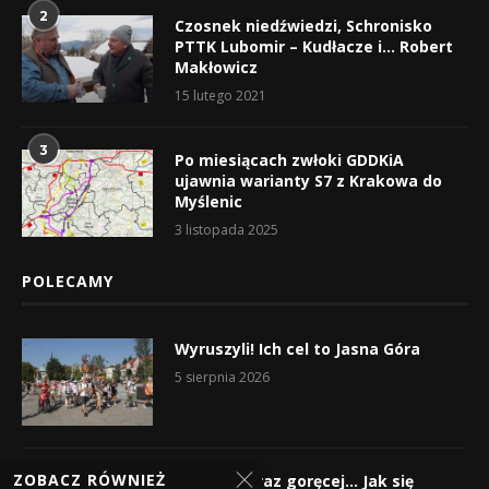
2
Czosnek niedźwiedzi, Schronisko
PTTK Lubomir – Kudłacze i… Robert
Makłowicz
15 lutego 2021
3
Po miesiącach zwłoki GDDKiA
ujawnia warianty S7 z Krakowa do
Myślenic
3 listopada 2025
POLECAMY
Wyruszyli! Ich cel to Jasna Góra
5 sierpnia 2026
ZOBACZ RÓWNIEŻ
Gorąco, coraz goręcej… Jak się