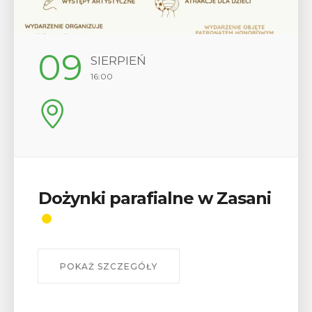
12
SIERPIEŃ
17:00
alne w Zasani
Wykład „Jak zdob
odznaki na myślen
szlakach?”
W środę 12 sierpnia o godz. 17 w
Bibliotece Publicznej w Myśleni
wykład Mateusza Murzyna, przew
myślenickiego oddziału PTTK Lubo