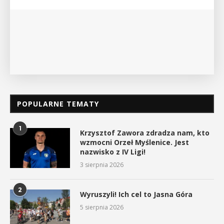
POKAŻ SZCZEGÓŁY
POPULARNE TEMATY
1
Krzysztof Zawora zdradza nam, kto
wzmocni Orzeł Myślenice. Jest
nazwisko z IV Ligi!
3 sierpnia 2026
2
Wyruszyli! Ich cel to Jasna Góra
5 sierpnia 2026