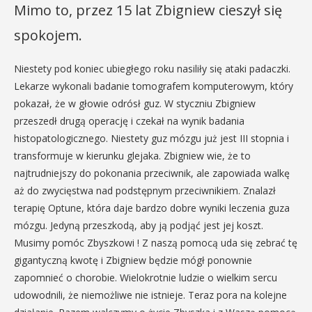
Mimo to, przez 15 lat Zbigniew cieszył się
spokojem.
Niestety pod koniec ubiegłego roku nasiliły się ataki padaczki.
Lekarze wykonali badanie tomografem komputerowym, który
pokazał, że w głowie odrósł guz. W styczniu Zbigniew
przeszedł drugą operację i czekał na wynik badania
histopatologicznego. Niestety guz mózgu już jest III stopnia i
transformuje w kierunku glejaka. Zbigniew wie, że to
najtrudniejszy do pokonania przeciwnik, ale zapowiada walkę
aż do zwycięstwa nad podstępnym przeciwnikiem. Znalazł
terapię Optune, która daje bardzo dobre wyniki leczenia guza
mózgu. Jedyną przeszkodą, aby ją podjąć jest jej koszt.
Musimy pomóc Zbyszkowi ! Z naszą pomocą uda się zebrać tę
gigantyczną kwotę i Zbigniew będzie mógł ponownie
zapomnieć o chorobie. Wielokrotnie ludzie o wielkim sercu
udowodnili, że niemożliwe nie istnieje. Teraz pora na kolejne