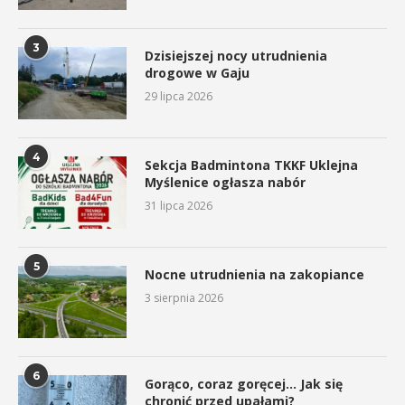
3
Dzisiejszej nocy utrudnienia
drogowe w Gaju
29 lipca 2026
4
Sekcja Badmintona TKKF Uklejna
Myślenice ogłasza nabór
31 lipca 2026
5
Nocne utrudnienia na zakopiance
3 sierpnia 2026
6
Gorąco, coraz goręcej… Jak się
chronić przed upałami?