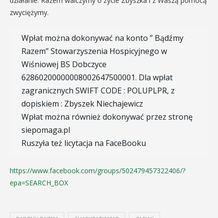
działanie. Razem walczymy o życie Zbyszka i z Waszą pomocą
zwyciężymy.
Wpłat można dokonywać na konto ” Bądźmy
Razem” Stowarzyszenia Hospicyjnego w
Wiśniowej BS Dobczyce
62860200000008002647500001. Dla wpłat
zagranicznych SWIFT CODE : POLUPLPR, z
dopiskiem : Zbyszek Niechajewicz
Wpłat można również dokonywać przez stronę
siepomaga.pl
Ruszyła też licytacja na FaceBooku
https://www.facebook.com/groups/502479457322406/?
epa=SEARCH_BOX