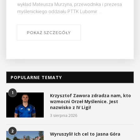
Muzeum Niepodległości w Myślenicach odbędzie
się na ...
POKAŻ SZCZEGÓŁY
POPULARNE TEMATY
1
Krzysztof Zawora zdradza nam, kto
wzmocni Orzeł Myślenice. Jest
nazwisko z IV Ligi!
3 sierpnia 2026
2
Wyruszyli! Ich cel to Jasna Góra