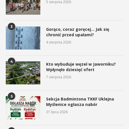
5 sierpnia 2026
3
Gorąco, coraz goręcej… Jak się
chronić przed upałami?
4 sierpnia 2026
4
Kto wybuduje węzeł w Jaworniku?
Wpłynęło dziesięć ofert
7 sierpnia 2026
5
Sekcja Badmintona TKKF Uklejna
Myślenice ogłasza nabór
31 lipca 2026