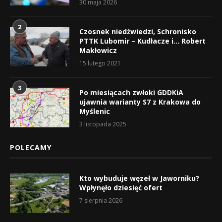
30 maja 2026
2
Czosnek niedźwiedzi, Schronisko
PTTK Lubomir – Kudłacze i… Robert
Makłowicz
15 lutego 2021
3
Po miesiącach zwłoki GDDKiA
ujawnia warianty S7 z Krakowa do
Myślenic
3 listopada 2025
POLECAMY
Kto wybuduje węzeł w Jaworniku?
Wpłynęło dziesięć ofert
7 sierpnia 2026