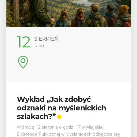
29
SIERPIEŃ
08:00 - 18:00
V Turniej Myślimira.
Mieszczanie i rzemieślnicy
W ostatni weekend wakacji, czyli 29-30 sierpnia w
Myślenicach odbędzie się piąta edycja Turnieju
Myślimira. Wydarzenie organizowane przez