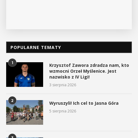
POKAŻ SZCZEGÓŁY
POPULARNE TEMATY
1
Krzysztof Zawora zdradza nam, kto
wzmocni Orzeł Myślenice. Jest
nazwisko z IV Ligi!
3 sierpnia 2026
2
Wyruszyli! Ich cel to Jasna Góra
5 sierpnia 2026
3