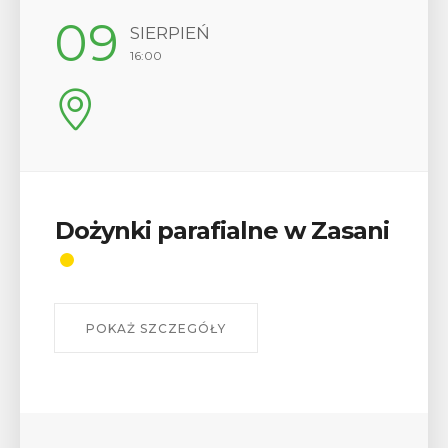
12
SIERPIEŃ
17:00
Wykład „Jak zdobyć
odznaki na myślenickich
szlakach?”
W środę 12 sierpnia o godz. 17 w Miejskiej
Bibliotece Publicznej w Myślenicach odbędzie się
wykład Mateusza Murzyna, przewodnika i prezesa
myślenickiego oddziału PTTK Lubomir. ...