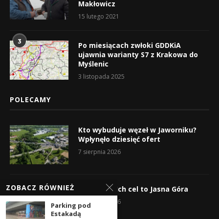
Makłowicz
15 lutego 2021
3
Po miesiącach zwłoki GDDKiA
ujawnia warianty S7 z Krakowa do
Myślenic
3 listopada 2025
POLECAMY
Kto wybuduje węzeł w Jaworniku?
Wpłynęło dziesięć ofert
7 sierpnia 2026
ZOBACZ RÓWNIEŻ
Wyruszyli! Ich cel to Jasna Góra
5 sierpnia 2026
Parking pod
Estakadą