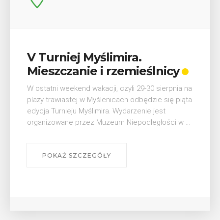
mira.
Wykład „Jak zdob
zemieślnicy
odznaki na myślen
szlakach?”
 czyli 29-30 sierpnia na
cach odbędzie się piąta
W środę 12 sierpnia o godz. 17 w
 Wydarzenie jest
Bibliotece Publicznej w Myśleni
m Niepodległości w ...
wykład Mateusza Murzyna, przew
myślenickiego oddziału PTTK Lubo
POKAŻ SZCZEGÓŁY