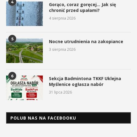
4
Gorąco, coraz goręcej… Jak się
chronić przed upałami?
4 sierpnia 2026
5
Nocne utrudnienia na zakopiance
3 sierpnia 2026
6
Sekcja Badmintona TKKF Uklejna
Myślenice ogłasza nabór
31 lipca 2026
POLUB NAS NA FACEBOOKU