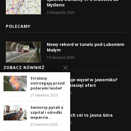
Myślenic
3 listopada 2025
POLECAMY
Nowy rekord w tunelu pod Luboniem
Małym
10 sierpnia 2026
ZOBACZ RÓWNIEŻ
Strażacy
Kto wybuduje węzeł w Jaworniku?
ostrzegają przed
Wpłynęło dziesięć ofert
pożarami lasów!
7 sierpnia 2026
21 kwietnia 2020
Seniorzy pytali o
szpital i ośrodki
Wyruszyli! Ich cel to Jasna Góra
wsparcia...
5 sierpnia 2026
23 kwietnia 2025