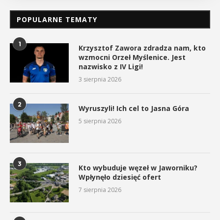
POPULARNE TEMATY
1
Krzysztof Zawora zdradza nam, kto
wzmocni Orzeł Myślenice. Jest
nazwisko z IV Ligi!
3 sierpnia 2026
2
Wyruszyli! Ich cel to Jasna Góra
5 sierpnia 2026
3
Kto wybuduje węzeł w Jaworniku?
Wpłynęło dziesięć ofert
7 sierpnia 2026