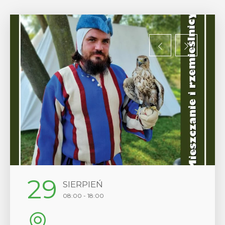
12
SIERPIEŃ
17:00