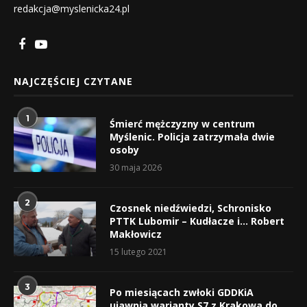
redakcja@myslenicka24.pl
NAJCZĘŚCIEJ CZYTANE
1
Śmierć mężczyzny w centrum
Myślenic. Policja zatrzymała dwie
osoby
30 maja 2026
2
Czosnek niedźwiedzi, Schronisko
PTTK Lubomir – Kudłacze i… Robert
Makłowicz
15 lutego 2021
3
Po miesiącach zwłoki GDDKiA
ujawnia warianty S7 z Krakowa do