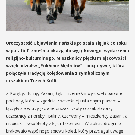
Uroczystość Objawienia Pańskiego stała się jak co roku
w parafii Trzmeśnia okazją do wyjątkowego, wydarzenia
religijno-kulturalnego. Mieszkańcy pięciu miejscowości
wzięli udział w „Pokłonie Mędrców” – inicjatywie, która
połączyła tradycję kolędowania z symbolicznym
orszakiem Trzech Króli.
Z Poręby, Buliny, Zasani, Łęk i Trzemeśni wyruszyły barwne
pochody, które – zgodnie z wcześniej ustalonym planem –
łączyły się w trzy główne orszaki. Złoty orszak stworzyli
uczestnicy z Poręby i Buliny, czerwony – mieszkańcy Zasani, a
niebieski – wspólnoty z Łęk i Trzemeśni. W trakcie drogi nie
brakowało wspólnego śpiewu kolęd, który przyciągał uwagę