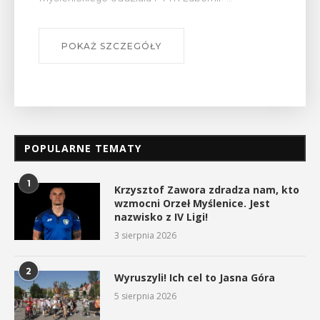
POKAŻ SZCZEGÓŁY
POPULARNE TEMATY
1
Krzysztof Zawora zdradza nam, kto
wzmocni Orzeł Myślenice. Jest
nazwisko z IV Ligi!
3 sierpnia 2026
2
Wyruszyli! Ich cel to Jasna Góra
5 sierpnia 2026