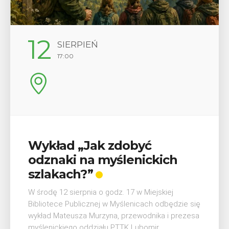
12
SIERPIEŃ
17:00
Wykład „Jak zdobyć
odznaki na myślenickich
szlakach?”
W środę 12 sierpnia o godz. 17 w Miejskiej
Bibliotece Publicznej w Myślenicach odbędzie się
wykład Mateusza Murzyna, przewodnika i prezesa
myślenickiego oddziału PTTK Lubomir. ...