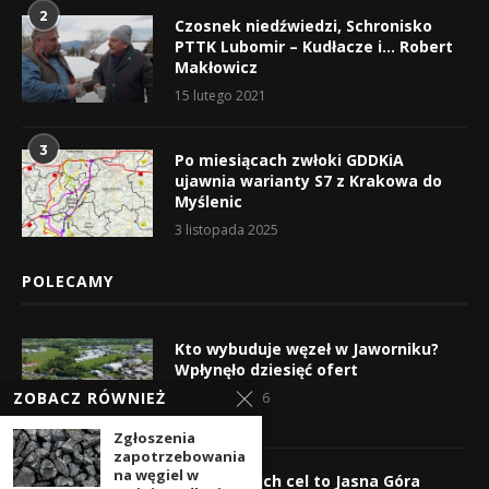
2
Czosnek niedźwiedzi, Schronisko
PTTK Lubomir – Kudłacze i… Robert
Makłowicz
15 lutego 2021
3
Po miesiącach zwłoki GDDKiA
ujawnia warianty S7 z Krakowa do
Myślenic
3 listopada 2025
POLECAMY
Kto wybuduje węzeł w Jaworniku?
Wpłynęło dziesięć ofert
ZOBACZ RÓWNIEŻ
7 sierpnia 2026
Zgłoszenia
zapotrzebowania
na węgiel w
Wyruszyli! Ich cel to Jasna Góra