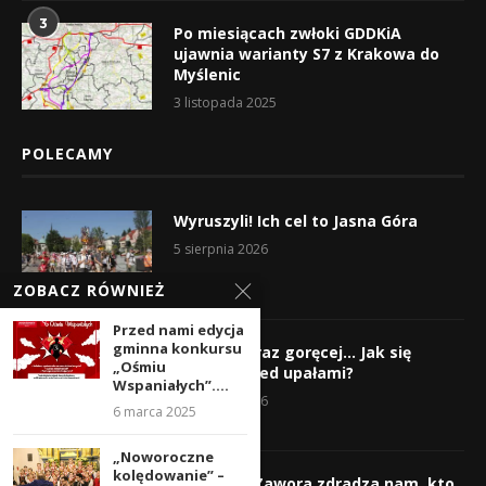
3
Po miesiącach zwłoki GDDKiA
ujawnia warianty S7 z Krakowa do
Myślenic
3 listopada 2025
POLECAMY
Wyruszyli! Ich cel to Jasna Góra
5 sierpnia 2026
ZOBACZ RÓWNIEŻ
Przed nami edycja
gminna konkursu
Gorąco, coraz goręcej… Jak się
„Ośmiu
chronić przed upałami?
Wspaniałych”....
4 sierpnia 2026
6 marca 2025
„Noworoczne
kolędowanie” –
Krzysztof Zawora zdradza nam, kto