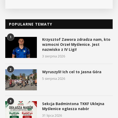
POPULARNE TEMATY
1
Krzysztof Zawora zdradza nam, kto
wzmocni Orzeł Myślenice. Jest
nazwisko z IV Ligi!
3 sierpnia 2026
2
Wyruszyli! Ich cel to Jasna Góra
5 sierpnia 2026
3
Sekcja Badmintona TKKF Uklejna
Myślenice ogłasza nabór
31 lipca 2026