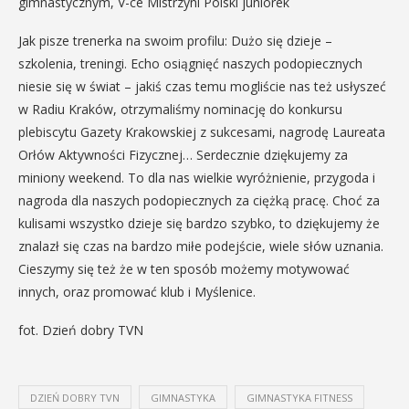
gimnastycznym, V-ce Mistrzyni Polski juniorek
Jak pisze trenerka na swoim profilu: Dużo się dzieje –
szkolenia, treningi. Echo osiągnięć naszych podopiecznych
niesie się w świat – jakiś czas temu mogliście nas też usłyszeć
w Radiu Kraków, otrzymaliśmy nominację do konkursu
plebiscytu Gazety Krakowskiej z sukcesami, nagrodę Laureata
Orłów Aktywności Fizycznej… Serdecznie dziękujemy za
miniony weekend. To dla nas wielkie wyróżnienie, przygoda i
nagroda dla naszych podopiecznych za ciężką pracę. Choć za
kulisami wszystko dzieje się bardzo szybko, to dziękujemy że
znalazł się czas na bardzo miłe podejście, wiele słów uznania.
Cieszymy się też że w ten sposób możemy motywować
innych, oraz promować klub i Myślenice.
fot. Dzień dobry TVN
DZIEŃ DOBRY TVN
GIMNASTYKA
GIMNASTYKA FITNESS