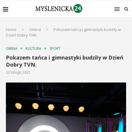
Home
Gmina
Pokazem tańca i gimnastyki budziły w
Dzień Dobry TVN.
GMINA
KULTURA
SPORT
Pokazem tańca i gimnastyki budziły w Dzień
Dobry TVN.
23 lutego 2021