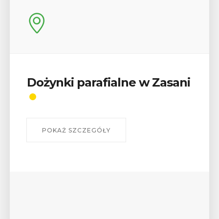
sani
Wykład „Jak zdobyć
odznaki na myślenickich
szlakach?”
W środę 12 sierpnia o godz. 17 w Miejskiej
Bibliotece Publicznej w Myślenicach odbędzie s
wykład Mateusza Murzyna, przewodnika i preze
myślenickiego oddziału PTTK Lubomir. ...
POKAŻ SZCZEGÓŁY