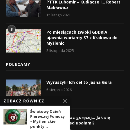
PTTK Lubomir – Kudłacze i… Robert
Makłowicz
15 lutego 2021
3
Po miesiącach zwłoki GDDKiA
ujawnia warianty S7 z Krakowa do
Myślenic
3 listopada 2025
POLECAMY
Wyruszyli! Ich cel to Jasna Góra
5 sierpnia 2026
ZOBACZ RÓWNIEŻ
Światowy Dzień
Pierwszej Pomocy
Gorąco, coraz goręcej… Jak się
– Myślenickie
chronić przed upałami?
punkty...