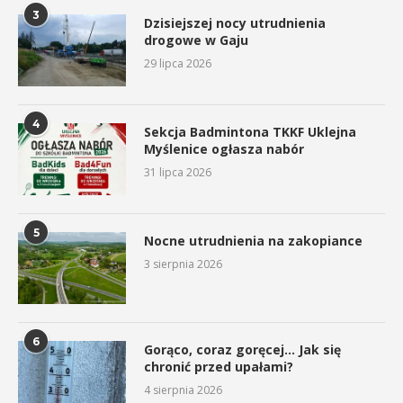
3
Dzisiejszej nocy utrudnienia
drogowe w Gaju
29 lipca 2026
4
Sekcja Badmintona TKKF Uklejna
Myślenice ogłasza nabór
31 lipca 2026
5
Nocne utrudnienia na zakopiance
3 sierpnia 2026
6
Gorąco, coraz goręcej… Jak się
chronić przed upałami?
4 sierpnia 2026