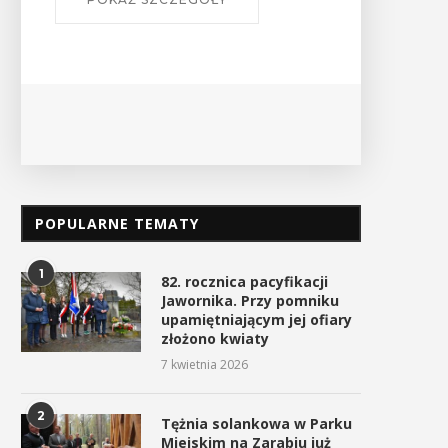
Ośrodek
PO
POPULARNE TEMATY
1
82. rocznica pacyfikacji
Jawornika. Przy pomniku
upamiętniającym jej ofiary
złożono kwiaty
7 kwietnia 2026
2
Tężnia solankowa w Parku
Miejskim na Zarabiu już