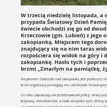
W trzecią niedzielę listopada, a 
przypada Światowy Dzień Pamię
świecie obchodzi się go od dwudz
Krzeczowie (gm. Lubień) z jego 
zakopianką. Miejscem tego doroc
znajdujący się na nim taras wi
rozpościera się widok na góry i 
zakopiankę. Hasło tych i poprz
brzmi „Zmarłym na pamiątkę, ży
Inicjatorem Zaduszek nad zakopianką jest proboszcz mi
w ich organizacji pomagają mu członkowie Stowarzysz
Co roku zapraszają oni przedstawicieli policji, straży
krajowej, mieszkańców, a nade wszystko tych, którzy w 
na zaproszenie i w niedzielę licznie zgromadzili się po