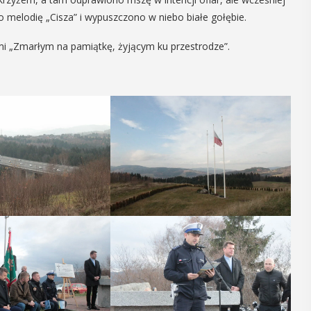
o melodię „Cisza” i wypuszczono w niebo białe gołębie.
14
mi „Zmarłym na pamiątkę, żyjącym ku przestrodze”.
CZERWIEC
Cały dzień
VII
ika
„Oddaj krew-
.
Uratuj życie”
W niedzielę 14 czerwca na plaży
y –
trawiastej na myślenickim Zarabiu
odbędzie się druga edycja wydarzenia
y”
"Oddaj krew-Uratuj życie" łączące akcję
krwiodawstwa ze zlotem samochodów
 w Miejskiej
pożarniczych. Organizatorami ...
yślenicach
VII tomu
iony -
POKAŻ SZCZEGÓŁY