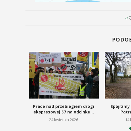
0
PODO
rojan,
Prace nad przebiegiem drogi
Spójrzmy 
acz kultury
ekspresowej S7 na odcinku...
Patr
26
24 kwietnia 2026
14 