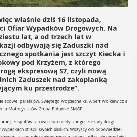
więc właśnie dziś 16 listopada,
ci Ofiar Wypadków Drogowych. Na
iestu lat, a od trzech lat w
okazji odbywają się Zaduszki nad
znego spotkania jest szczyt Kiecka i
dokowy pod Krzyżem, z którego
drogę ekspresową S7, czyli nową
ednich Zaduszek nad zakopianką
jącym ku przestrodze”.
ejscowej parafii pw. Świętego Wojciecha ks. Albert Wołkiewicz a
enia Motocyklistów Grupa Południe SMGP.
 pożarnej, zespołów ratownictwa medycznego, zarządy drogi
wypadkach stracili swoich bliskich. Wszyscy oni odpowiedzieli
d Krzyżem, a tam odprawiono mszę w intencji ofiar, ale wcześniej