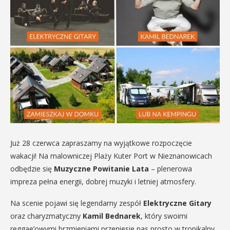
Już 28 czerwca zapraszamy na wyjątkowe rozpoczęcie
wakacji! Na malowniczej Plaży Kuter Port w Nieznanowicach
odbędzie się
Muzyczne Powitanie Lata
– plenerowa
impreza pełna energii, dobrej muzyki i letniej atmosfery.
Na scenie pojawi się legendarny zespół
Elektryczne Gitary
oraz charyzmatyczny
Kamil Bednarek
, który swoimi
reggae’owymi brzmieniami przeniesie nas prosto w tropikalny,