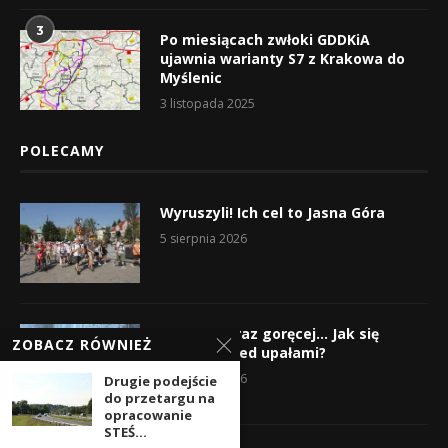
3
Po miesiącach zwłoki GDDKiA
ujawnia warianty S7 z Krakowa do
Myślenic
3 listopada 2025
POLECAMY
Wyruszyli! Ich cel to Jasna Góra
5 sierpnia 2026
Gorąco, coraz goręcej… Jak się
ZOBACZ RÓWNIEŻ
chronić przed upałami?
4 sierpnia 2026
Drugie podejście
do przetargu na
opracowanie
STEŚ...