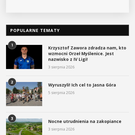
POPULARNE TEMATY
1
Krzysztof Zawora zdradza nam, kto
wzmocni Orzeł Myślenice. Jest
nazwisko z IV Ligi!
3 sierpnia 2026
2
Wyruszyli! Ich cel to Jasna Góra
5 sierpnia 2026
3
Nocne utrudnienia na zakopiance
3 sierpnia 2026