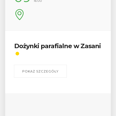
17:00
Wykład „Jak zdobyć
odznaki na myślenickich
szlakach?”
W środę 12 sierpnia o godz. 17 w Miejskiej
Bibliotece Publicznej w Myślenicach odbędzie się
wykład Mateusza Murzyna, przewodnika i prezesa
myślenickiego oddziału PTTK Lubomir. ...
POKAŻ SZCZEGÓŁY