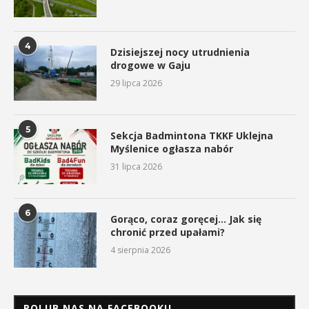
4
Dzisiejszej nocy utrudnienia
drogowe w Gaju
29 lipca 2026
5
Sekcja Badmintona TKKF Uklejna
Myślenice ogłasza nabór
31 lipca 2026
6
Gorąco, coraz goręcej… Jak się
chronić przed upałami?
4 sierpnia 2026
POLUB NAS NA FACEBOOKU