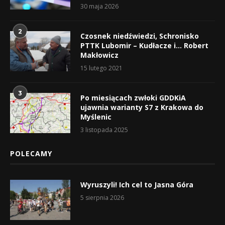
30 maja 2026
2
Czosnek niedźwiedzi, Schronisko
PTTK Lubomir – Kudłacze i… Robert
Makłowicz
15 lutego 2021
3
Po miesiącach zwłoki GDDKiA
ujawnia warianty S7 z Krakowa do
Myślenic
3 listopada 2025
POLECAMY
Wyruszyli! Ich cel to Jasna Góra
5 sierpnia 2026