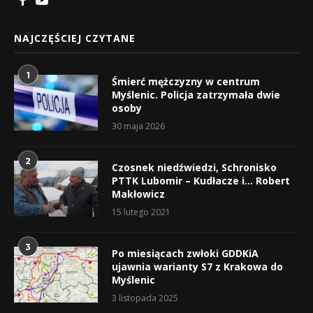
NAJCZĘŚCIEJ CZYTANE
1
Śmierć mężczyzny w centrum
Myślenic. Policja zatrzymała dwie
osoby
30 maja 2026
2
Czosnek niedźwiedzi, Schronisko
PTTK Lubomir – Kudłacze i… Robert
Makłowicz
15 lutego 2021
3
Po miesiącach zwłoki GDDKiA
ujawnia warianty S7 z Krakowa do
Myślenic
3 listopada 2025