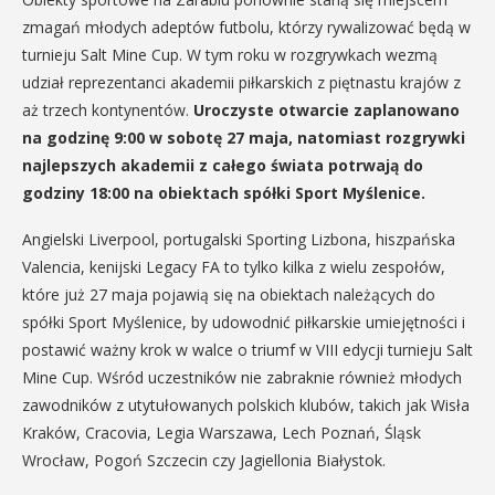
zmagań młodych adeptów futbolu, którzy rywalizować będą w
turnieju Salt Mine Cup. W tym roku w rozgrywkach wezmą
udział reprezentanci akademii piłkarskich z piętnastu krajów z
aż trzech kontynentów.
Uroczyste otwarcie zaplanowano
na godzinę 9:00 w sobotę 27 maja, natomiast rozgrywki
najlepszych akademii z całego świata potrwają do
godziny 18:00 na obiektach spółki Sport Myślenice.
Angielski Liverpool, portugalski Sporting Lizbona, hiszpańska
Valencia, kenijski Legacy FA to tylko kilka z wielu zespołów,
które już 27 maja pojawią się na obiektach należących do
spółki Sport Myślenice, by udowodnić piłkarskie umiejętności i
postawić ważny krok w walce o triumf w VIII edycji turnieju Salt
Mine Cup. Wśród uczestników nie zabraknie również młodych
zawodników z utytułowanych polskich klubów, takich jak Wisła
Kraków, Cracovia, Legia Warszawa, Lech Poznań, Śląsk
Wrocław, Pogoń Szczecin czy Jagiellonia Białystok.