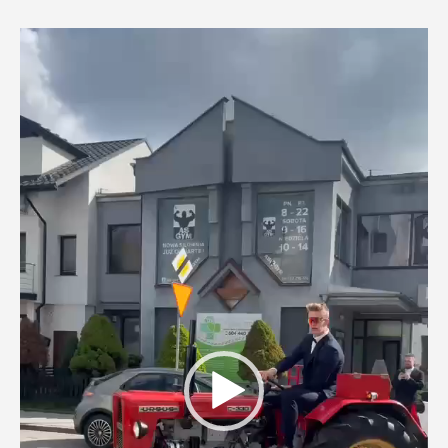
Odtwarzacz
video