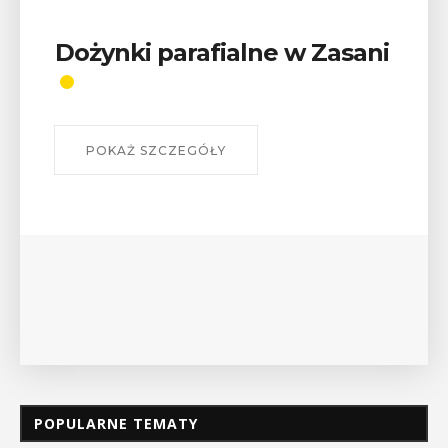
Wykład „Jak zdobyć
odznaki na myślenickich
szlakach?”
W środę 12 sierpnia o godz. 17 w Miejskiej
Bibliotece Publicznej w Myślenicach odbędzie się
wykład Mateusza Murzyna, przewodnika i prezesa
myślenickiego oddziału PTTK Lubomir. ...
POKAŻ SZCZEGÓŁY
POPULARNE TEMATY