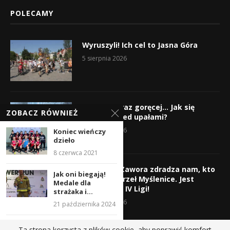
POLECAMY
Wyruszyli! Ich cel to Jasna Góra
5 sierpnia 2026
Gorąco, coraz goręcej… Jak się
ZOBACZ RÓWNIEŻ
chronić przed upałami?
4 sierpnia 2026
Koniec wieńczy
dzieło
8 czerwca 2021
Krzysztof Zawora zdradza nam, kto
Jak oni biegają!
wzmocni Orzeł Myślenice. Jest
Medale dla
nazwisko z IV Ligi!
strażaka i...
3 sierpnia 2026
21 października 2024
Myśleniczanie na
Ta strona korzysta z plików cookie, aby poprawić komfort