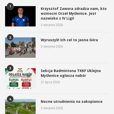
1
Krzysztof Zawora zdradza nam, kto
wzmocni Orzeł Myślenice. Jest
nazwisko z IV Ligi!
3 sierpnia 2026
2
Wyruszyli! Ich cel to Jasna Góra
5 sierpnia 2026
3
Sekcja Badmintona TKKF Uklejna
Myślenice ogłasza nabór
31 lipca 2026
4
Nocne utrudnienia na zakopiance
3 sierpnia 2026