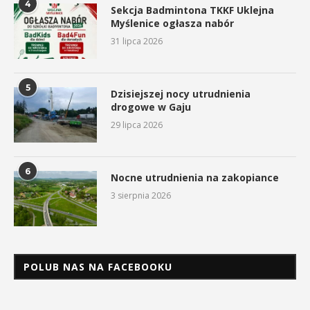
4
Sekcja Badmintona TKKF Uklejna
Myślenice ogłasza nabór
31 lipca 2026
5
Dzisiejszej nocy utrudnienia
drogowe w Gaju
29 lipca 2026
6
Nocne utrudnienia na zakopiance
3 sierpnia 2026
POLUB NAS NA FACEBOOKU