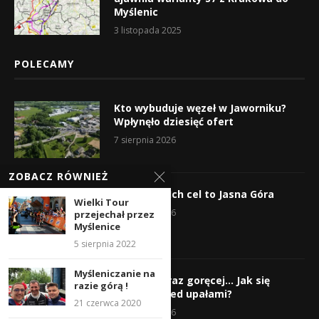
Myślenic
3 listopada 2025
POLECAMY
Kto wybuduje węzeł w Jaworniku?
Wpłynęło dziesięć ofert
7 sierpnia 2026
ZOBACZ RÓWNIEŻ
Wyruszyli! Ich cel to Jasna Góra
Wielki Tour
5 sierpnia 2026
przejechał przez
Myślenice
5 sierpnia 2022
Myśleniczanie na
Gorąco, coraz goręcej… Jak się
razie górą !
chronić przed upałami?
21 czerwca 2020
4 sierpnia 2026