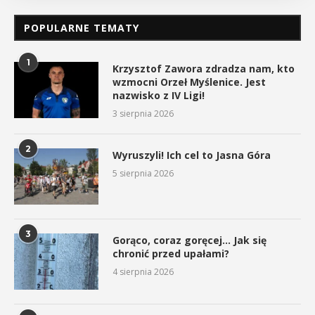
POPULARNE TEMATY
1
Krzysztof Zawora zdradza nam, kto
wzmocni Orzeł Myślenice. Jest
nazwisko z IV Ligi!
3 sierpnia 2026
2
Wyruszyli! Ich cel to Jasna Góra
5 sierpnia 2026
3
Gorąco, coraz goręcej… Jak się
chronić przed upałami?
4 sierpnia 2026