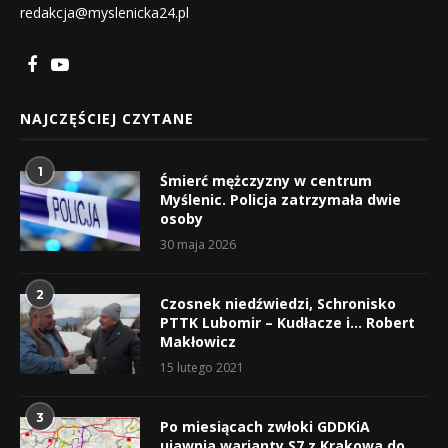
redakcja@myslenicka24.pl
NAJCZĘŚCIEJ CZYTANE
1
Śmierć mężczyzny w centrum
Myślenic. Policja zatrzymała dwie
osoby
30 maja 2026
2
Czosnek niedźwiedzi, Schronisko
PTTK Lubomir – Kudłacze i… Robert
Makłowicz
15 lutego 2021
3
Po miesiącach zwłoki GDDKiA
ujawnia warianty S7 z Krakowa do