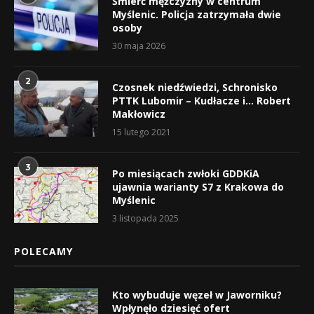
Śmierć mężczyzny w centrum
Myślenic. Policja zatrzymała dwie
osoby
30 maja 2026
2
Czosnek niedźwiedzi, Schronisko
PTTK Lubomir – Kudłacze i… Robert
Makłowicz
15 lutego 2021
3
Po miesiącach zwłoki GDDKiA
ujawnia warianty S7 z Krakowa do
Myślenic
3 listopada 2025
POLECAMY
Kto wybuduje węzeł w Jaworniku?
Wpłynęło dziesięć ofert