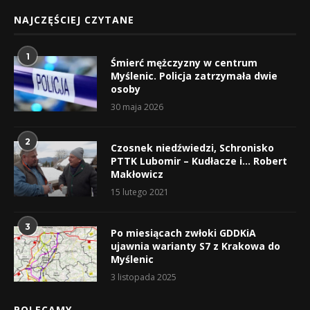
NAJCZĘŚCIEJ CZYTANE
1
Śmierć mężczyzny w centrum
Myślenic. Policja zatrzymała dwie
osoby
30 maja 2026
2
Czosnek niedźwiedzi, Schronisko
PTTK Lubomir – Kudłacze i… Robert
Makłowicz
15 lutego 2021
3
Po miesiącach zwłoki GDDKiA
ujawnia warianty S7 z Krakowa do
Myślenic
3 listopada 2025
POLECAMY