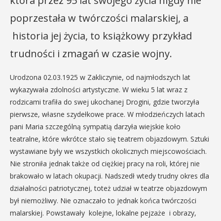
która przez 95 lat swojego życia nigdy nie
poprzestała w twórczości malarskiej, a
historia jej życia, to książkowy przykład
trudności i zmagań w czasie wojny.
Urodzona 02.03.1925 w Zakliczynie, od najmłodszych lat
wykazywała zdolności artystyczne. W wieku 5 lat wraz z
rodzicami trafiła do swej ukochanej Drogini, gdzie tworzyła
pierwsze, własne szydełkowe prace. W młodzieńczych latach
pani Maria szczególną sympatią darzyła wiejskie koło
teatralne, które wkrótce stało się teatrem objazdowym. Sztuki
wystawiane były we wszystkich okolicznych miejscowościach.
Nie stroniła jednak także od ciężkiej pracy na roli, której nie
brakowało w latach okupacji. Nadszedł wtedy trudny okres dla
działalności patriotycznej, toteż udział w teatrze objazdowym
był niemożliwy. Nie oznaczało to jednak końca twórczości
malarskiej. Powstawały kolejne, lokalne pejzaże i obrazy,