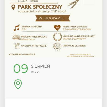
12
SIERPIEŃ
17:00