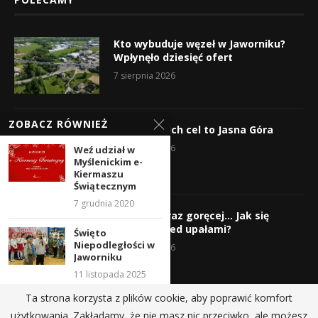
Kto wybuduje węzeł w Jaworniku?
Wpłynęło dziesięć ofert
7 sierpnia 2026
ZOBACZ RÓWNIEŻ
Wyruszyli! Ich cel to Jasna Góra
5 sierpnia 2026
Weź udział w
Myślenickim e-
Kiermaszu
Świątecznym
7 grudnia 2020
Gorąco, coraz goręcej… Jak się
chronić przed upałami?
Święto
Niepodległości w
4 sierpnia 2026
Jaworniku
11 listopada 2025
Ta strona korzysta z plików cookie, aby poprawić komfort
Serce na nakrętki
użytkowania. Zakładamy, że nie masz nic przeciwko, ale możesz
w Krzyszkowicach