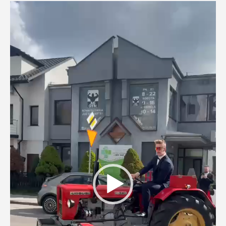
Odtwarzacz
video