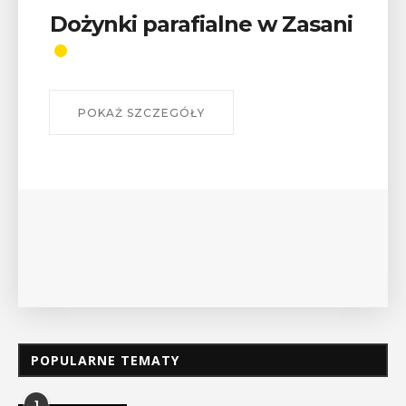
Wykład „Jak zdobyć
odznaki na myślenickich
szlakach?”
W środę 12 sierpnia o godz. 17 w Miejskiej
Bibliotece Publicznej w Myślenicach odbędzie się
wykład Mateusza Murzyna, przewodnika i prezesa
myślenickiego oddziału PTTK Lubomir. ...
POKAŻ SZCZEGÓŁY
POPULARNE TEMATY
1