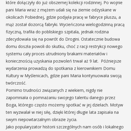
które dołączyły do już obszernej kolekcji rodzinnej. Po wojnie
pani Maria wraz z mężem udali się na ziemie odzyskane w
okolicach Pobiednej, gdzie podjęła pracę w fabryce pluszu, a
mąż został dozorcą fabryki. Wycieńczona wielogodzinną pracą
fizyczną, trafiła do pobliskiego szpitala, jednak rodzina
zdecydowała się na powrót do Drogini. Ostatecznie budowa
domu doszła powoli do skutku, choć z racji restrykcji nowego
systemu cały proces utrudniony brakami materiałów i
koniecznością uzyskania pozwoleń trwał aż 9 lat. Późniejsze
wydarzenia prowadzą do spotkania z kierownikiem Domu
Kultury w Myślenicach, gdzie pani Maria kontynuowała swoją
twórczość.
Pomimo trudności związanych z wiekiem, nigdy nie
zapomniała o pomnażaniu swojego talentu danego przez
Boga, którego często możemy spotkać w jej dziełach. Motyw
ten wyzwalał w niej siłę, dzięki której długie lata zapisała na
swym niepowtarzalnym obrazie życia.
Jako popularyzator historii szczególnych nam osób i lokalnego