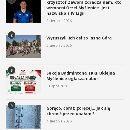
Krzysztof Zawora zdradza nam, kto
wzmocni Orzeł Myślenice. Jest
nazwisko z IV Ligi!
3 sierpnia 2026
2
Wyruszyli! Ich cel to Jasna Góra
5 sierpnia 2026
3
Sekcja Badmintona TKKF Uklejna
Myślenice ogłasza nabór
31 lipca 2026
4
Gorąco, coraz goręcej… Jak się
chronić przed upałami?
4 sierpnia 2026