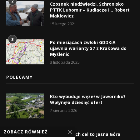
2
Czosnek niedźwiedzi, Schronisko
PTTK Lubomir – Kudłacze i… Robert
Makłowicz
15 lutego 2021
3
Po miesiącach zwłoki GDDKiA
ujawnia warianty S7 z Krakowa do
Myślenic
3 listopada 2025
POLECAMY
Kto wybuduje węzeł w Jaworniku?
Wpłynęło dziesięć ofert
7 sierpnia 2026
ZOBACZ RÓWNIEŻ
Wyruszyli! Ich cel to Jasna Góra