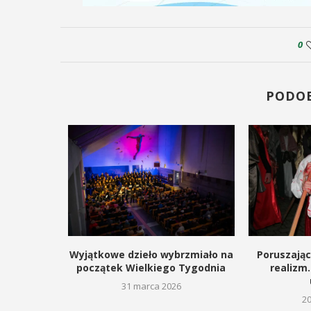
odbędzie się na ...
Sportu oraz Urząd ...
0
POKAŻ SZCZEGÓŁY
ZEGÓŁY
PODO
rozgrzało
Wyjątkowe dzieło wybrzmiało na
Poruszając
USZałki w
początek Wielkiego Tygodnia
realizm
31 marca 2026
26
2