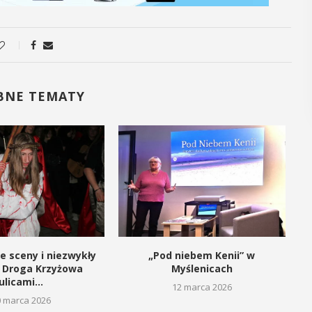
regionalizmy - małe ...
POKAŻ SZCZEGÓŁY
BNE TEMATY
e sceny i niezwykły
„Pod niebem Kenii” w
M
. Droga Krzyżowa
Myślenicach
ulicami...
12 marca 2026
0 marca 2026