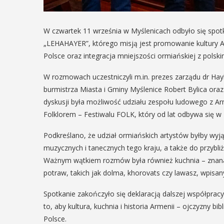
W czwartek 11 września w Myślenicach odbyło się spot
„LEHAHAYER”, którego misją jest promowanie kultury A
Polsce oraz integracja mniejszości ormiańskiej z pols
W rozmowach uczestniczyli m.in. prezes zarządu dr Hay
burmistrza Miasta i Gminy Myślenice Robert Bylica or
dyskusji była możliwość udziału zespołu ludowego z A
Folklorem – Festiwalu FOLK, który od lat odbywa się w
Podkreślano, że udział ormiańskich artystów byłby wy
muzycznych i tanecznych tego kraju, a także do przybliż
Ważnym wątkiem rozmów była również kuchnia – znana 
potraw, takich jak dolma, khorovats czy lawasz, wpisan
Spotkanie zakończyło się deklaracją dalszej współpracy.
to, aby kultura, kuchnia i historia Armenii – ojczyzny bi
Polsce.