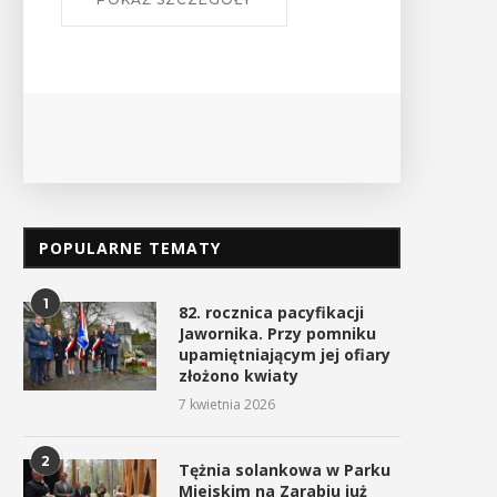
POPULARNE TEMATY
1
82. rocznica pacyfikacji
Jawornika. Przy pomniku
upamiętniającym jej ofiary
złożono kwiaty
7 kwietnia 2026
iędzy nami – sztuka, przyjaźń i
Myślenicki Dzień Kobiet
pasja. Wernisaż...
19 lutego 2026
6 marca 2026
2
Tężnia solankowa w Parku
Miejskim na Zarabiu już