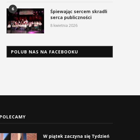
6
Śpiewając sercem skradli
serca publiczności
8 kwietnia 2026
POLUB NAS NA FACEBOOKU
POLECAMY
W piątek zaczyna się Tydzień