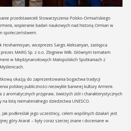
kanie przedstawicieli Stowarzyszenia Polsko-Ormiańskiego
rmenii, wspieranie badań naukowych nad historią Ormian w
kim społeczeństwem.
k Hovhannisyan, wiceprezes Sargis Aleksanyan, zastępca
az prezes MARG Sp. z o.o. Zbigniew Wilk. Głównym tematem
rmenii w Międzynarodowych Małopolskich Spotkaniach z
 Myślenicach.
jątkową okazją do zaprezentowania bogactwa tradycji
enia polskiej publiczności niezwykle barwnej kultury Armenii.
z aromatycznych przypraw, świeżych ziół i charakterystycznych
y na listę niematerialnego dziedzictwa UNESCO.
 Jak podkreślali jego uczestnicy, celem wspólnych działań jest
blijnej góry Ararat – były coraz szerzej znane i doceniane w