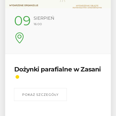
12
SIERPIEŃ
17:00
Wykład „Jak zdobyć
odznaki na myślenickich
szlakach?”
W środę 12 sierpnia o godz. 17 w Miejskiej
Bibliotece Publicznej w Myślenicach odbędzie się
wykład Mateusza Murzyna, przewodnika i prezesa
myślenickiego oddziału PTTK Lubomir. ...