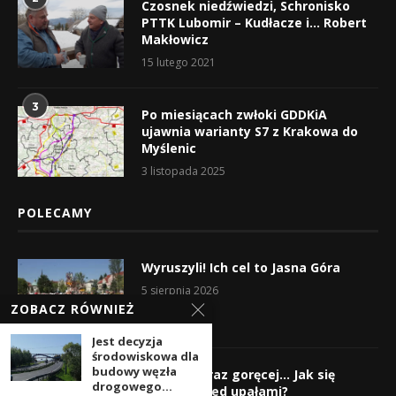
Czosnek niedźwiedzi, Schronisko
PTTK Lubomir – Kudłacze i… Robert
Makłowicz
15 lutego 2021
3
Po miesiącach zwłoki GDDKiA
ujawnia warianty S7 z Krakowa do
Myślenic
3 listopada 2025
POLECAMY
Wyruszyli! Ich cel to Jasna Góra
5 sierpnia 2026
ZOBACZ RÓWNIEŻ
Jest decyzja
środowiskowa dla
budowy węzła
Gorąco, coraz goręcej… Jak się
drogowego...
chronić przed upałami?