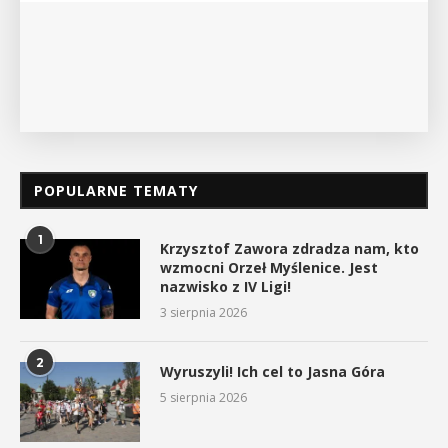
POKAŻ SZCZEGÓŁY
POPULARNE TEMATY
1
Krzysztof Zawora zdradza nam, kto
wzmocni Orzeł Myślenice. Jest
nazwisko z IV Ligi!
3 sierpnia 2026
2
Wyruszyli! Ich cel to Jasna Góra
5 sierpnia 2026