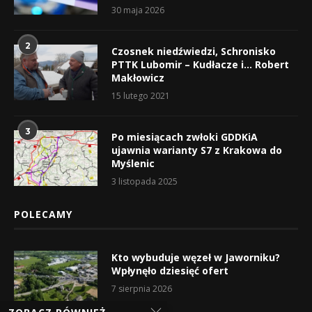
30 maja 2026
2
Czosnek niedźwiedzi, Schronisko
PTTK Lubomir – Kudłacze i… Robert
Makłowicz
15 lutego 2021
3
Po miesiącach zwłoki GDDKiA
ujawnia warianty S7 z Krakowa do
Myślenic
3 listopada 2025
POLECAMY
Kto wybuduje węzeł w Jaworniku?
Wpłynęło dziesięć ofert
7 sierpnia 2026