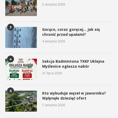
5 sierpnia 2026
3
Gorąco, coraz goręcej… Jak się
chronić przed upałami?
4 sierpnia 2026
4
Sekcja Badmintona TKKF Uklejna
Myślenice ogłasza nabór
31 lipca 2026
5
Kto wybuduje węzeł w Jaworniku?
Wpłynęło dziesięć ofert
7 sierpnia 2026