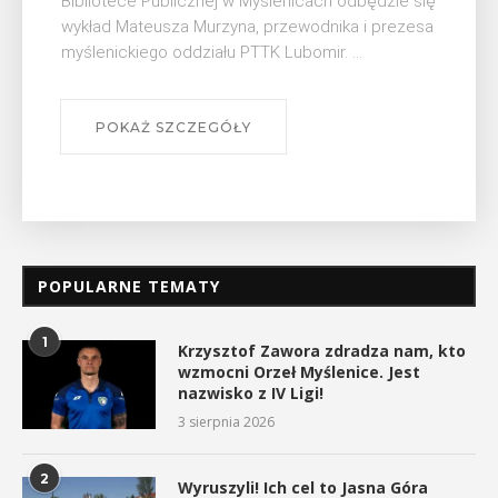
Muzeum Niepodległości w Myślenicach odbędzie
się na ...
POKAŻ SZCZEGÓŁY
POPULARNE TEMATY
1
Krzysztof Zawora zdradza nam, kto
wzmocni Orzeł Myślenice. Jest
nazwisko z IV Ligi!
3 sierpnia 2026
2
Wyruszyli! Ich cel to Jasna Góra