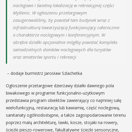
noclegowe i świetną lokalizację w rekreacyjnej części
Myślenic. W ogłoszeniu przetargowym
zasugerowaliśmy, by powstał tam budynek wraz z
infrastrukturą towarzyszącą funkcjonujący całorocznie
o charakterze noclegowym i konferencyjnym. W
obrębie działki opcjonalnie mógłby powstać kompleks
samodzielnych domków noclegowych dla turystów
oraz amatorów sportu i rekreacji
– dodaje burmistrz Jarosław Szlachetka
Ogłoszenie przetargowe dzierżawy działki dawnego pola
biwakowego w programie funkcjonalno-użytkowym
przedstawia program obiektów zawierający co najmniej salę
wielofunkcyjną, restaurację lub kawiarnię, część noclegową,
sanitariaty ogólnodostępne, a także zagospodarowanie terenu
poprzez małą architekturę, ławki, kosze, stojaki na rowery,
ścieżki pieszo-rowerowe, fakultatywne ścieżki sensoryczne,