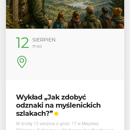
29
SIERPIEŃ
08:00 - 18:00
V Turniej Myślimira.
Mieszczanie i rzemieślnicy
W ostatni weekend wakacji, czyli 29-30 sierpnia w
Myślenicach odbędzie się piąta edycja Turnieju
Myślimira. Wydarzenie organizowane przez