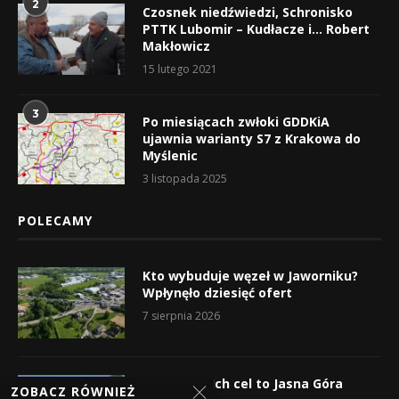
2
Czosnek niedźwiedzi, Schronisko
PTTK Lubomir – Kudłacze i… Robert
Makłowicz
15 lutego 2021
3
Po miesiącach zwłoki GDDKiA
ujawnia warianty S7 z Krakowa do
Myślenic
3 listopada 2025
POLECAMY
Kto wybuduje węzeł w Jaworniku?
Wpłynęło dziesięć ofert
7 sierpnia 2026
Wyruszyli! Ich cel to Jasna Góra
ZOBACZ RÓWNIEŻ